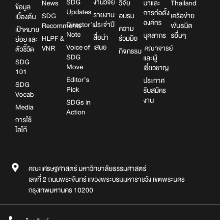
SDG
งานวิจัย
News
วิจัย
มาและ
Thailand
ข้อมูล
Updates
การก่อตั้ง
รายงาน
SDG
อบรม
เครือข่าย
เบื้องต้น
องค์กร
Director’s
ประจำปี
Recomments
พันธมิต
ความ
เป้าหมาย
Note
บุคลากร
รอื่นๆ
สื่อนำ
HLPF &
ร่วมมือ
ย่อย และ
Voice of
เสนอ
VNR
คณาจารย์
ตัวชี้วัด
กิจกรรม
SDG
และผู้
SDG
Move
เชี่ยวชาญ
101
Editor’s
ประกาศ
SDG
Pick
รับสมัคร
Vocab
งาน
SDGs in
Media
Action
การใช้
โลโก้
คณะเศรษฐศาสตร์ มหาวิทยาลัยธรรมศาสตร์
เลขที่ 2 ถนนพระจันทร์ แขวงพระบรมมหาราชวัง เขตพระนคร
กรุงเทพมหานคร 10200