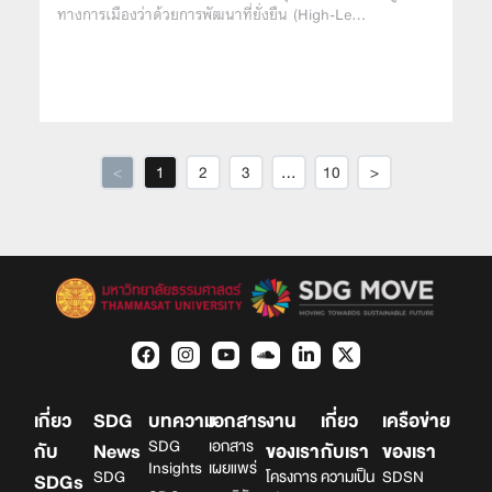
ทางการเมืองว่าด้วยการพัฒนาที่ยั่งยืน (High-Le…
<
1
2
3
…
10
>
เกี่ยว
SDG
บทความ
เอกสาร
งาน
เกี่ยว
เครือข่าย
SDG
เอกสาร
กับ
News
ของเรา
กับเรา
ของเรา
Insights
เผยแพร่
SDG
โครงการ
ความเป็น
SDSN
SDGs