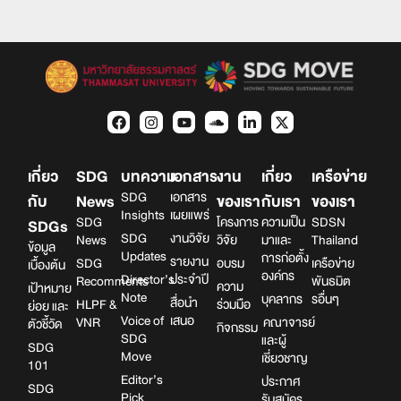
เกี่ยว
SDG
บทความ
เอกสาร
งาน
เกี่ยว
เครือข่าย
SDG
เอกสาร
กับ
News
ของเรา
กับเรา
ของเรา
Insights
เผยแพร่
SDG
โครงการ
ความเป็น
SDSN
SDGs
SDG
งานวิจัย
News
วิจัย
มาและ
Thailand
ข้อมูล
Updates
การก่อตั้ง
รายงาน
SDG
อบรม
เครือข่าย
เบื้องต้น
องค์กร
Director’s
ประจำปี
Recomments
พันธมิต
ความ
เป้าหมาย
Note
บุคลากร
รอื่นๆ
สื่อนำ
HLPF &
ร่วมมือ
ย่อย และ
Voice of
เสนอ
VNR
คณาจารย์
ตัวชี้วัด
กิจกรรม
SDG
และผู้
SDG
Move
เชี่ยวชาญ
101
Editor’s
ประกาศ
SDG
Pick
รับสมัคร