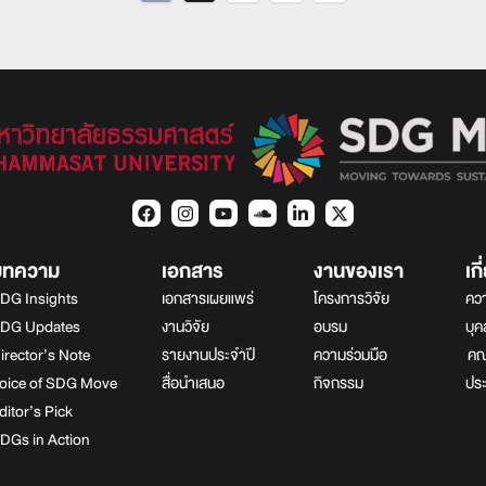
บทความ
เอกสาร
งานของเรา
เก
DG Insights
เอกสารเผยแพร่
โครงการวิจัย
ควา
DG Updates
งานวิจัย
อบรม
บุ
irector’s Note
รายงานประจำปี
ความร่วมมือ
คณา
oice of SDG Move
สื่อนำเสนอ
กิจกรรม
ปร
ditor’s Pick
DGs in Action