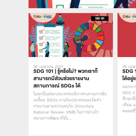
30 เมษายน 2021
29 เมษ
SDG 101 | รู้หรือไม่? พวกเราก็
SDG 10
สามารถมีส่วนช่วยรายงาน
ได้อยู
สถานการณ์ SDGs ได้
นอกจาก
SDG 4 ส
ในทุกปีแต่ละประเทศจะมีการทบทวนการขับ
ศึกษาที
เคลื่อน SDGs ภายในประเทศและจัดทำ
เทียม แ
รายงานตามความสนใจ (Voluntary
ตลอดชี
National Review: VNR) ในการนำเป้า
หมายการพัฒนาที่ยั่ง…