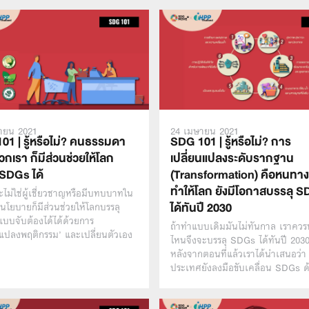
ายน 2021
24 เมษายน 2021
01 | รู้หรือไม่? คนธรรมดา
SDG 101 | รู้หรือไม่? การ
เรา ก็มีส่วนช่วยให้โลก
เปลี่ยนแปลงระดับรากฐาน
 SDGs ได้
(Transformation) คือหนทางท
ทำให้โลก ยังมีโอกาสบรรลุ 
ะไม่ใช่ผู้เชี่ยวชาญหรือมีบทบบาทใน
ได้ทันปี 2030
โยบายก็มีส่วนช่วยให้โลกบรรลุ
บบจับต้องได้ได้ด้วยการ
ถ้าทำแบบเดิมมันไม่ทันกาล เราคว
นแปลงพฤติกรรม’ และเปลี่ยนตัวเอง
ไหนจึงจะบรรลุ SDGs ได้ทันปี 203
หลังจากตอนที่แล้วเราได้นำเสนอว่า 
ประเทศยังลงมือขับเคลื่อน SDGs ด