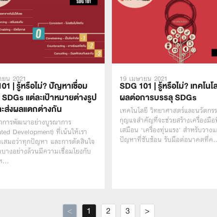
ายน 2021
19 เมษายน 2021
1 | รู้หรือไม่? ปัญหาเชื่อม
SDG 101 | รู้หรือไม่? เทคโนโล
บ SDGs แต่ละเป้าหมายต่างรูป
ผลต่อการบรรลุ SDGs
ะส่งผลแตกต่างกัน
เทคโนโลยี วิทยาศาสตร์และนวัตกร
กุญแจสำคัญที่จะช่วยสร้างเครื่องมือท
กการพัฒนาอย่างบูรณาการ
เสมือน ‘เครื่องทุ่นแรง’ สำหรับวาง
ated Development) ที่เน้นให้เรา
ปัญหาที่ซับซ้อน รับมือต่อนาคตที่ค
งเสมอว่าทุกปัญหา และการตัดสินใจ
บางอย่างล้วนมีความเชื่อมโยงกับ
 ห…
<
1
2
3
>