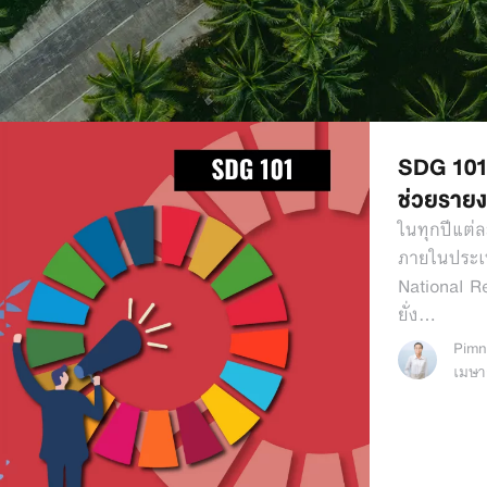
SDG 101 
ช่วยราย
ในทุกปีแต่
ภายในประเ
National R
ยั่ง…
Pimn
เมษา