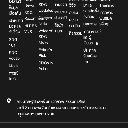
SDGs
SDG
งานวิจัย
News
วิจัย
มาและ
Thailand
ข้อมูล
Updates
การก่อตั้ง
รายงาน
SDG
อบรม
เครือข่าย
เบื้องต้น
องค์กร
Director’s
ประจำปี
Recomments
พันธมิต
ความ
เป้าหมาย
Note
บุคลากร
รอื่นๆ
สื่อนำ
HLPF &
ร่วมมือ
ย่อย และ
Voice of
เสนอ
VNR
คณาจารย์
ตัวชี้วัด
กิจกรรม
SDG
และผู้
SDG
Move
เชี่ยวชาญ
101
Editor’s
ประกาศ
SDG
Pick
รับสมัคร
Vocab
งาน
SDGs in
Media
Action
การใช้
โลโก้
คณะเศรษฐศาสตร์ มหาวิทยาลัยธรรมศาสตร์
เลขที่ 2 ถนนพระจันทร์ แขวงพระบรมมหาราชวัง เขตพระนคร
กรุงเทพมหานคร 10200