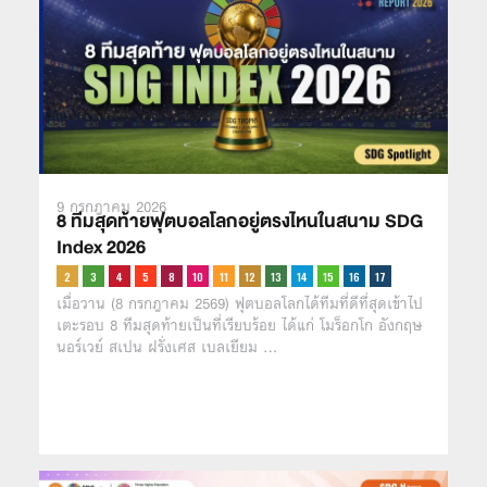
9 กรกฎาคม 2026
8 ทีมสุดท้ายฟุตบอลโลกอยู่ตรงไหนในสนาม SDG
Index 2026
เมื่อวาน (8 กรกฎาคม 2569) ฟุตบอลโลกได้ทีมที่ดีที่สุดเข้าไป
เตะรอบ 8 ทีมสุดท้ายเป็นที่เรียบร้อย ได้แก่ โมร็อกโก อังกฤษ
นอร์เวย์ สเปน ฝรั่งเศส เบลเยียม …