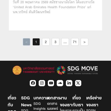
วันที่ 20 พฤษภาคม 2569 สมัชชาอนามัยโลก ได้มอบรางวัล
‘United Arab Emirates Health Foundation Prize’ แก่
นพ.วรวิทย์ ตันติวัฒนทรัพย์
<
1
2
3
…
71
>
เกี่ยว
SDG
บทความ
เอกสาร
งาน
เกี่ยว
เครือข่าย
SDG
เอกสาร
กับ
News
ของเรา
กับเรา
ของเรา
Insights
เผยแพร่
SDG
โครงการ
ความเป็น
SDSN