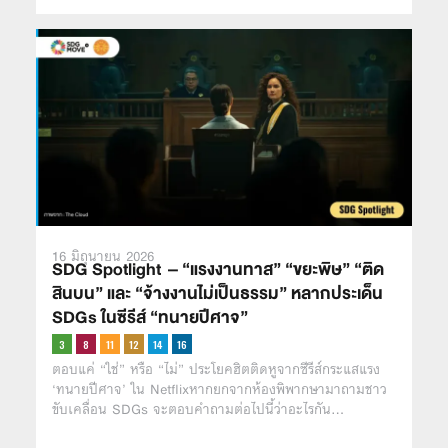
16 มิถุนายน 2026
SDG Spotlight – “แรงงานทาส” “ขยะพิษ” “ติด
สินบน” และ “จ้างงานไม่เป็นธรรม” หลากประเด็น
SDGs ในซีรีส์ “ทนายปีศาจ”
ตอบแค่ “ใช่” หรือ “ไม่” ประโยคฮิตติดหูจากซีรีส์กระแสแรง
‘ทนายปีศาจ’ ใน Netflixหากยกจากห้องพิพากษามาถามชาว
ขับเคลื่อน SDGs จะตอบคำถามต่อไปนี้ว่าอะไรกัน…