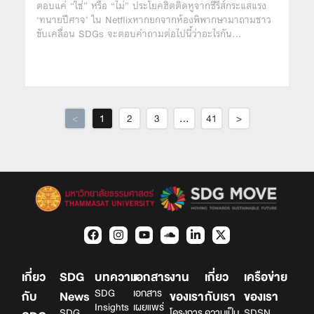
ตอบแค่ “ใช่” หรือ “ไม่” ประโยคฮิตติดหูจากซีรีส์กระแสแรง
‘ทนายปีศาจ’ ใน Netflixหากยกจากห้องพิพากษามาถามชาว
ขับเคลื่อน SDGs จะตอบคำถามต่อไปนี้ว่าอะไรกัน…
<
1
2
3
…
41
>
เกี่ยว
SDG
บทความ
เอกสาร
งาน
เกี่ยว
เครือข่าย
SDG
เอกสาร
กับ
News
ของเรา
กับเรา
ของเรา
Insights
เผยแพร่
SDG
โครงการ
ความเป็น
SDSN