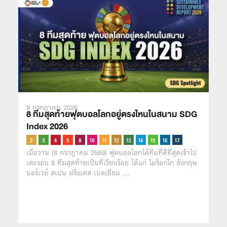
9 กรกฎาคม 2026
8 ทีมสุดท้ายฟุตบอลโลกอยู่ตรงไหนในสนาม SDG
Index 2026
เมื่อวาน (8 กรกฎาคม 2569) ฟุตบอลโลกได้ทีมที่ดีที่สุดเข้าไป
เตะรอบ 8 ทีมสุดท้ายเป็นที่เรียบร้อย ได้แก่ โมร็อกโก อังกฤษ
นอร์เวย์ สเปน ฝรั่งเศส เบลเยียม …