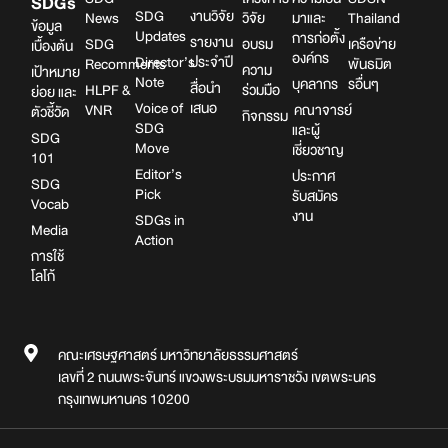
SDGs
SDG
งานวิจัย
News
วิจัย
มาและ
Thailand
ข้อมูล
Updates
การก่อตั้ง
รายงาน
SDG
อบรม
เครือข่าย
เบื้องต้น
องค์กร
Director’s
ประจำปี
Recomments
พันธมิต
ความ
เป้าหมาย
Note
บุคลากร
รอื่นๆ
สื่อนำ
HLPF &
ร่วมมือ
ย่อย และ
Voice of
เสนอ
VNR
คณาจารย์
ตัวชี้วัด
กิจกรรม
SDG
และผู้
SDG
Move
เชี่ยวชาญ
101
Editor’s
ประกาศ
SDG
Pick
รับสมัคร
Vocab
งาน
SDGs in
Media
Action
การใช้
โลโก้
คณะเศรษฐศาสตร์ มหาวิทยาลัยธรรมศาสตร์
เลขที่ 2 ถนนพระจันทร์ แขวงพระบรมมหาราชวัง เขตพระนคร
กรุงเทพมหานคร 10200