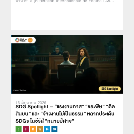
นานาชาติ (F
d
ration Internationale de Football As…
é
é
16 มิถุนายน 2026
SDG Spotlight – “แรงงานทาส” “ขยะพิษ” “ติด
สินบน” และ “จ้างงานไม่เป็นธรรม” หลากประเด็น
SDGs ในซีรีส์ “ทนายปีศาจ”