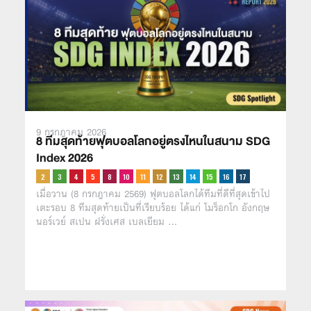
9 กรกฎาคม 2026
8 ทีมสุดท้ายฟุตบอลโลกอยู่ตรงไหนในสนาม SDG
Index 2026
เมื่อวาน (8 กรกฎาคม 2569) ฟุตบอลโลกได้ทีมที่ดีที่สุดเข้าไป
เตะรอบ 8 ทีมสุดท้ายเป็นที่เรียบร้อย ได้แก่ โมร็อกโก อังกฤษ
นอร์เวย์ สเปน ฝรั่งเศส เบลเยียม …