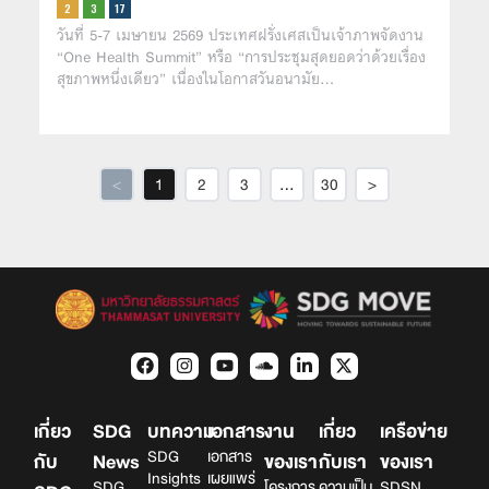
วันที่ 5-7 เมษายน 2569 ประเทศฝรั่งเศสเป็นเจ้าภาพจัดงาน
“One Health Summit” หรือ “การประชุมสุดยอดว่าด้วยเรื่อง
สุขภาพหนึ่งเดียว” เนื่องในโอกาสวันอนามัย…
<
1
2
3
…
30
>
เกี่ยว
SDG
บทความ
เอกสาร
งาน
เกี่ยว
เครือข่าย
SDG
เอกสาร
กับ
News
ของเรา
กับเรา
ของเรา
Insights
เผยแพร่
SDG
โครงการ
ความเป็น
SDSN