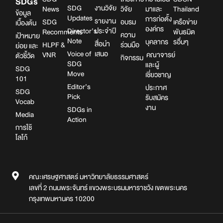
SDGs
SDG
งานวิจัย
News
วิจัย
มาและ
Thailand
ข้อมูล
Updates
การก่อตั้ง
รายงาน
SDG
อบรม
เครือข่าย
เบื้องต้น
องค์กร
Director’s
ประจำปี
Recomments
พันธมิต
ความ
เป้าหมาย
Note
บุคลากร
รอื่นๆ
สื่อนำ
HLPF &
ร่วมมือ
ย่อย และ
Voice of
เสนอ
VNR
คณาจารย์
ตัวชี้วัด
กิจกรรม
SDG
และผู้
SDG
Move
เชี่ยวชาญ
101
Editor’s
ประกาศ
SDG
Pick
รับสมัคร
Vocab
งาน
SDGs in
Media
Action
การใช้
โลโก้
คณะเศรษฐศาสตร์ มหาวิทยาลัยธรรมศาสตร์
เลขที่ 2 ถนนพระจันทร์ แขวงพระบรมมหาราชวัง เขตพระนคร
กรุงเทพมหานคร 10200