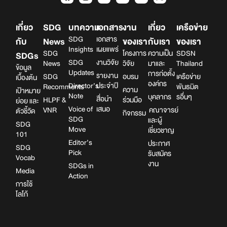
เกี่ยว
SDG
บทความ
เอกสาร
งาน
เกี่ยว
เครือข่าย
SDG
เอกสาร
กับ
News
ของเรา
กับเรา
ของเรา
Insights
เผยแพร่
SDG
โครงการ
ความเป็น
SDSN
SDGs
SDG
งานวิจัย
News
วิจัย
มาและ
Thailand
ข้อมูล
Updates
การก่อตั้ง
รายงาน
SDG
อบรม
เครือข่าย
เบื้องต้น
องค์กร
Director’s
ประจำปี
Recomments
พันธมิต
ความ
เป้าหมาย
Note
บุคลากร
รอื่นๆ
สื่อนำ
HLPF &
ร่วมมือ
ย่อย และ
Voice of
เสนอ
VNR
คณาจารย์
ตัวชี้วัด
กิจกรรม
SDG
และผู้
SDG
Move
เชี่ยวชาญ
101
Editor’s
ประกาศ
SDG
Pick
รับสมัคร
Vocab
งาน
SDGs in
Media
Action
การใช้
โลโก้