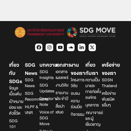
เกี่ยว
SDG
บทความ
เอกสาร
งาน
เกี่ยว
เครือข่าย
SDG
เอกสาร
กับ
News
ของเรา
กับเรา
ของเรา
Insights
เผยแพร่
SDG
โครงการ
ความเป็น
SDSN
SDGs
SDG
งานวิจัย
News
วิจัย
มาและ
Thailand
ข้อมูล
Updates
การก่อตั้ง
รายงาน
SDG
อบรม
เครือข่าย
เบื้องต้น
องค์กร
Director’s
ประจำปี
Recomments
พันธมิต
ความ
เป้าหมาย
Note
บุคลากร
รอื่นๆ
สื่อนำ
HLPF &
ร่วมมือ
ย่อย และ
Voice of
เสนอ
VNR
คณาจารย์
ตัวชี้วัด
กิจกรรม
SDG
และผู้
SDG
Move
เชี่ยวชาญ
101