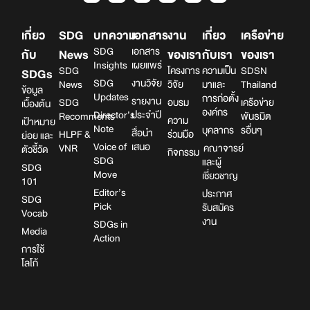
เกี่ยว
SDG
บทความ
เอกสาร
งาน
เกี่ยว
เครือข่าย
SDG
เอกสาร
กับ
News
ของเรา
กับเรา
ของเรา
Insights
เผยแพร่
SDG
โครงการ
ความเป็น
SDSN
SDGs
SDG
งานวิจัย
News
วิจัย
มาและ
Thailand
ข้อมูล
Updates
การก่อตั้ง
รายงาน
SDG
อบรม
เครือข่าย
เบื้องต้น
องค์กร
Director’s
ประจำปี
Recomments
พันธมิต
ความ
เป้าหมาย
Note
บุคลากร
รอื่นๆ
สื่อนำ
HLPF &
ร่วมมือ
ย่อย และ
Voice of
เสนอ
VNR
คณาจารย์
ตัวชี้วัด
กิจกรรม
SDG
และผู้
SDG
Move
เชี่ยวชาญ
101
Editor’s
ประกาศ
SDG
Pick
รับสมัคร
Vocab
งาน
SDGs in
Media
Action
การใช้
โลโก้