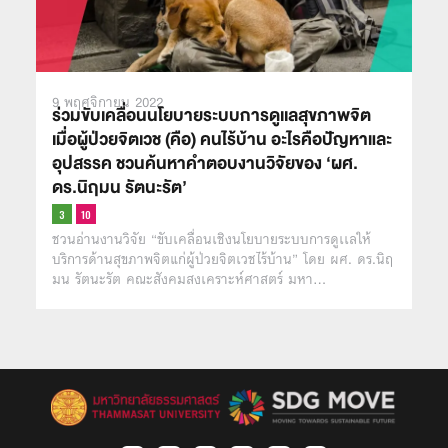
9 พฤศจิกายน 2022
ร่วมขับเคลื่อนนโยบายระบบการดูเเลสุขภาพจิต
เมื่อผู้ป่วยจิตเวช (คือ) คนไร้บ้าน อะไรคือปัญหาและ
อุปสรรค ชวนค้นหาคำตอบงานวิจัยของ ‘ผศ.
ดร.นิฤมน รัตนะรัต’
ชวนอ่านงานวิจัย “ขับเคลื่อนเชิงนโยบายระบบการดูเเลให้
บริการด้านสุขภาพจิตแก่ผู้ป่วยจิตเวชไร้บ้าน” โดย ผศ. ดร.นิฤ
มน รัตนะรัต คณะสังคมสงเคราะห์ศาสตร์ มหา…