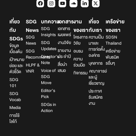
เกี่ยว
SDG
บทความ
เอกสาร
งาน
เกี่ยว
เครือข่าย
SDG
เอกสาร
กับ
News
ของเรา
กับเรา
ของเรา
Insights
เผยแพร่
SDG
โครงการ
ความเป็น
SDSN
SDGs
SDG
งานวิจัย
News
วิจัย
มาและ
Thailand
ข้อมูล
Updates
การก่อตั้ง
รายงาน
SDG
อบรม
เครือข่าย
เบื้องต้น
องค์กร
Director’s
ประจำปี
Recomments
พันธมิต
ความ
เป้าหมาย
Note
บุคลากร
รอื่นๆ
สื่อนำ
HLPF &
ร่วมมือ
ย่อย และ
Voice of
เสนอ
VNR
คณาจารย์
ตัวชี้วัด
กิจกรรม
SDG
และผู้
SDG
Move
เชี่ยวชาญ
101
Editor’s
ประกาศ
SDG
Pick
รับสมัคร
Vocab
งาน
SDGs in
Media
Action
การใช้
โลโก้