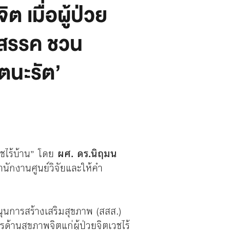
 เมื่อผู้ป่วย
ุปสรรค ชวน
ตนะรัต’
วชไร้บ้าน” โดย
ผศ. ดร.นิฤมน
ักงานศูนย์วิจัยและให้คำ
นุนการสร้างเสริมสุขภาพ (สสส.)
ด้านสุขภาพจิตแก่ผู้ป่วยจิตเวชไร้