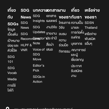
เกี่ยว
SDG
บทความ
เอกสาร
งาน
เกี่ยว
เครือข่าย
SDG
เอกสาร
กับ
News
ของเรา
กับเรา
ของเรา
Insights
เผยแพร่
SDG
โครงการ
ความเป็น
SDSN
SDGs
SDG
งานวิจัย
News
วิจัย
มาและ
Thailand
ข้อมูล
Updates
การก่อตั้ง
รายงาน
SDG
อบรม
เครือข่าย
เบื้องต้น
องค์กร
Director’s
ประจำปี
Recomments
พันธมิต
ความ
เป้าหมาย
Note
บุคลากร
รอื่นๆ
สื่อนำ
HLPF &
ร่วมมือ
ย่อย และ
Voice of
เสนอ
VNR
คณาจารย์
ตัวชี้วัด
กิจกรรม
SDG
และผู้
SDG
Move
เชี่ยวชาญ
101
Editor’s
ประกาศ
SDG
Pick
รับสมัคร
Vocab
งาน
SDGs in
Media
Action
การใช้
โลโก้