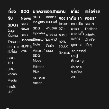
เกี่ยว
SDG
บทความ
เอกสาร
งาน
เกี่ยว
เครือข่าย
SDG
เอกสาร
กับ
News
ของเรา
กับเรา
ของเรา
Insights
เผยแพร่
SDG
โครงการ
ความเป็น
SDSN
SDGs
SDG
งานวิจัย
News
วิจัย
มาและ
Thailand
ข้อมูล
Updates
การก่อตั้ง
รายงาน
SDG
อบรม
เครือข่าย
เบื้องต้น
องค์กร
Director’s
ประจำปี
Recomments
พันธมิต
ความ
เป้าหมาย
Note
บุคลากร
รอื่นๆ
สื่อนำ
HLPF &
ร่วมมือ
ย่อย และ
Voice of
เสนอ
VNR
คณาจารย์
ตัวชี้วัด
กิจกรรม
SDG
และผู้
SDG
Move
เชี่ยวชาญ
101
Editor’s
ประกาศ
SDG
Pick
รับสมัคร
Vocab
งาน
SDGs in
Media
Action
การใช้
โลโก้