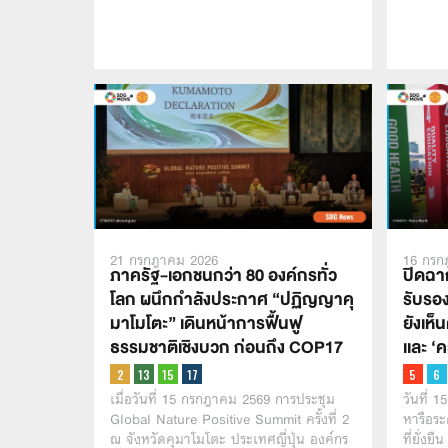
21 กรกฎาคม 2026
16 กรก
ภาครัฐ-เอกชนกว่า 80 องค์กรทั่ว
ปิดฉา
โลก ผนึกกำลังประกาศ “ปฏิญญาคุ
รับรอง
มาโมโตะ” เดินหน้าการฟื้นฟู
ยังเห็
ธรรมชาติเชิงบวก ก่อนถึง COP17
เเละ ‘
เมื่อวันที่ 15 กรกฎาคม 2569 การประชุม
วันที่ 
Global Nature Positive Summit ครั้งที่ 2
หารือระ
ณ จังหวัดคุมาโมโตะ ประเทศญี่ปุ่น องค์กร
ที่ยั่ง