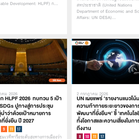
nable Development: HLPF) ก…
สหประชาชาติ (United Nations
Department of Economic and So
Affairs: UN DESA)…
าคม 2026
2 กรกฎาคม 2026
าก HLPF 2026 ทบทวน 5 เป้า
UN เผยแพร่ ‘รายงานแนวโน้
SDGs ปูทางสู่การประชุม
ความท้าทายระยะยาวของกา
ู้นำว่าด้วยเป้าหมายการ
พัฒนาที่ยั่งยืนฯ’ ชี้ ‘เทคโนโลย
ี่ยั่งยืน ปี 2027
ทั้งโอกาสและความเสี่ยงในการ
ถึงงาน
ุมเวทีหารือระดับสูงทางการเมืองว่า