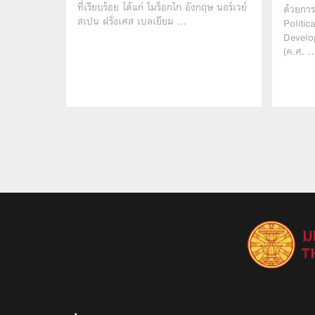
ที่เรียบร้อย ได้แก่ โมร็อกโก อังกฤษ นอร์เวย์
ด้วยการ
สเปน ฝรั่งเศส เบลเยียม …
Politic
Develo
(ค.ศ. 