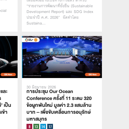
เผยแพร่อย่างเป็นทางการแล้ว สำหรับ
“รายงานการพัฒนาที่ยั่งยืน (Sustainable
cial
Development Report) และ SDG Index
ประจำปี ค.ศ. 2026” จัดทำโดย
Sustaina…
30 มิถุนายน 2026
มและ
การประชุม Our Ocean
ร
Conference ครั้งที่ 11 ระดม 320
ี’ เป็น
ข้อผูกพันใหม่ มูลค่า 2.3 แสนล้าน
เข้า
บาท – เพื่อขับเคลื่อนการอนุรักษ์
มหาสมุทร