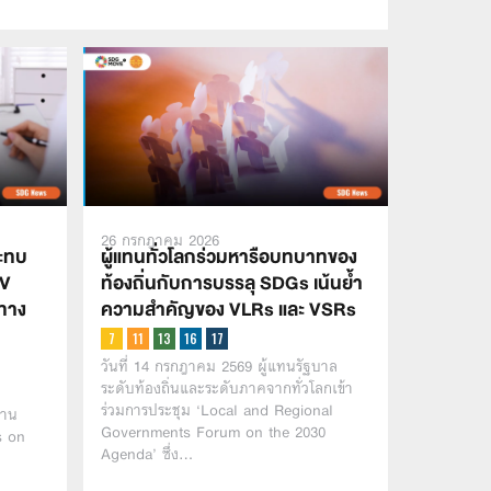
26 กรกฎาคม 2026
ะทบ
ผู้แทนทั่วโลกร่วมหารือบทบาทของ
IV
ท้องถิ่นกับการบรรลุ SDGs เน้นย้ำ
อทาง
ความสำคัญของ VLRs และ VSRs
วันที่ 14 กรกฎาคม 2569 ผู้แทนรัฐบาล
ระดับท้องถิ่นและระดับภาคจากทั่วโลกเข้า
ร่วมการประชุม ‘Local and Regional
งาน
Governments Forum on the 2030
s on
Agenda’ ซึ่ง…