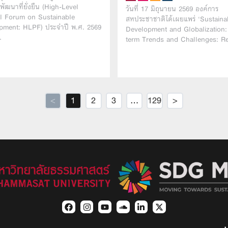
พัฒนาที่ยั่งยืน (High-Level
วันที่ 17 มิถุนายน 2569 องค์การ
al Forum on Sustainable
สหประชาชาติได้เผยแพร่ ‘Sustaina
pment: HLPF) ประจำปี พ.ศ. 2569
Development and Globalization
…
term Trends and Challenges: Re
<
1
2
3
…
129
>