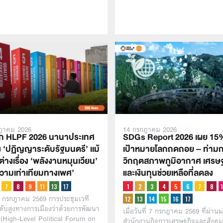
ฎาคม 2026
14 กรกฎาคม 2026
ก HLPF 2026 นานาประเทศ
SDGs Report 2026 เผย 15
 ‘ปฏิญญาระดับรัฐมนตรี’ เเม้
เป้าหมายโลกถดถอย – ท่าม
นต่างเรื่อง ‘พลังงานหมุนเวียน’
วิกฤตสภาพภูมิอากาศ เศรษ
ความเท่าเทียมทางเพศ’
และเงินทุนช่วยเหลือที่ลดลง
15 กรกฎาคม 2569 การประชุมเวที
ดับสูงทางการเมืองว่าด้วยการพัฒนา
เมื่อวันที่ 7 กรกฎาคม 2569 ที่ผ่าน
ยืน (High-Level Political Forum on
สำนักงานกิจการเศรษฐกิจและสังคม