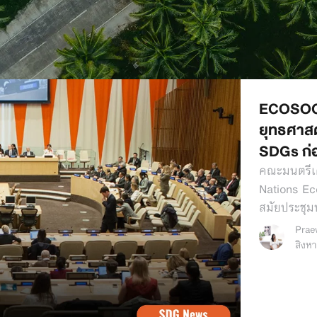
ECOSOC 
ยุทธศาสตร
SDGs ก่อ
คณะมนตรีเ
Nations Ec
สมัยประชุ
Prae
สิงห