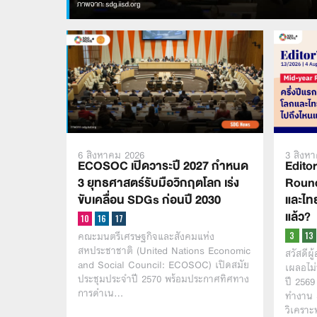
6 สิงหาคม 2026
3 สิงห
ECOSOC เปิดวาระปี 2027 กำหนด
Editor
3 ยุทธศาสตร์รับมือวิกฤตโลก เร่ง
Round
ขับเคลื่อน SDGs ก่อนปี 2030
และไท
แล้ว?
คณะมนตรีเศรษฐกิจและสังคมแห่ง
สหประชาชาติ (United Nations Economic
สวัสดีผู
and Social Council: ECOSOC) เปิดสมัย
เผลอไม่
ประชุมประจำปี 2570 พร้อมประกาศทิศทาง
ปี 2569
การดำเน…
ทำงาน 
วิเครา