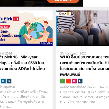
30 กรกฎาคม 2026
าคม 2026
WHO ชี้งบประมาณลดลง กร
’s pick 13 | Mid-year
ความก้าวหน้าการป้องกัน H
up – ครึ่งปีแรก 2569 โลก
ไวรัสตับอักเสบ และโรคติดต่
ยขับเคลื่อน SDGs ไปถึงไหน
เพศสัมพันธ์
องค์การอนามัยโลก (World Health
้อ่านทุกท่าน
Organization: WHO) เผยแพร่ราย
นาน เดินทางมาถึงช่วงครึ่งหลังของ
“Global Health Sector Strategie
 แล้ว ตลอด 7 เดือนที่ผ่านมา ทีม
HIV, Viral Hepatitis and
SDG Move ยังคงมุ่งมั่นติดตาม
ะห์ และ…