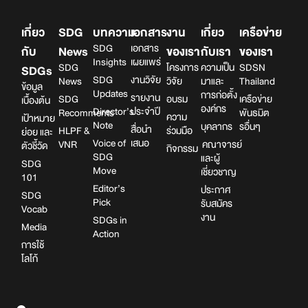
เกี่ยว
SDG
บทความ
เอกสาร
งาน
เกี่ยว
เครือข่าย
SDG
เอกสาร
กับ
News
ของเรา
กับเรา
ของเรา
Insights
เผยแพร่
SDG
โครงการ
ความเป็น
SDSN
SDGs
SDG
งานวิจัย
News
วิจัย
มาและ
Thailand
ข้อมูล
Updates
การก่อตั้ง
รายงาน
SDG
อบรม
เครือข่าย
เบื้องต้น
องค์กร
Director’s
ประจำปี
Recomments
พันธมิต
ความ
เป้าหมาย
Note
บุคลากร
รอื่นๆ
สื่อนำ
HLPF &
ร่วมมือ
ย่อย และ
Voice of
เสนอ
VNR
คณาจารย์
ตัวชี้วัด
กิจกรรม
SDG
และผู้
SDG
Move
เชี่ยวชาญ
101
Editor’s
ประกาศ
SDG
Pick
รับสมัคร
Vocab
งาน
SDGs in
Media
Action
การใช้
โลโก้