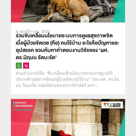
9 พฤศจิกายน 2022
ร่วมขับเคลื่อนนโยบายระบบการดูเเลสุขภาพจิต
เมื่อผู้ป่วยจิตเวช (คือ) คนไร้บ้าน อะไรคือปัญหาและ
อุปสรรค ชวนค้นหาคำตอบงานวิจัยของ ‘ผศ.
ดร.นิฤมน รัตนะรัต’
ชวนอ่านงานวิจัย “ขับเคลื่อนเชิงนโยบายระบบการดูเเลให้
บริการด้านสุขภาพจิตแก่ผู้ป่วยจิตเวชไร้บ้าน” โดย ผศ. ดร.นิฤ
มน รัตนะรัต คณะสังคมสงเคราะห์ศาสตร์ มหา…