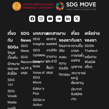
เกี่ยว
SDG
บทความ
เอกสาร
งาน
เกี่ยว
เครือข่าย
SDG
เอกสาร
กับ
News
ของเรา
กับเรา
ของเรา
Insights
เผยแพร่
SDG
โครงการ
ความเป็น
SDSN
SDGs
SDG
งานวิจัย
News
วิจัย
มาและ
Thailand
ข้อมูล
Updates
การก่อตั้ง
รายงาน
SDG
อบรม
เครือข่าย
เบื้องต้น
องค์กร
Director’s
ประจำปี
Recomments
พันธมิต
ความ
เป้าหมาย
Note
บุคลากร
รอื่นๆ
สื่อนำ
HLPF &
ร่วมมือ
ย่อย และ
Voice of
เสนอ
VNR
คณาจารย์
ตัวชี้วัด
กิจกรรม
SDG
และผู้
SDG
Move
เชี่ยวชาญ
101
Editor’s
ประกาศ
SDG
Pick
รับสมัคร
Vocab
งาน
SDGs in
Media
Action
การใช้