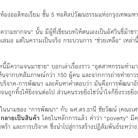
 ห้องออดิทอเรียม ชั้น 5 หอศิลปวัฒนธรรมแห่งกรุงเทพมห
าความยากจน” นั้น มีผู้ที่เขียนบทให้ตนเองเป็นอัศวินขี่ม้
่าเสมอ แต่ในความเป็นจริง กระบวนการ “ช่วยเหลือ” เหล่านี้ 
ษัทนี้มีความจนมาขาย” บอกเล่าเรื่องราว “อุตสาหกรรมทำ
ห็นจากบทสัมภาษณ์กว่า 150 ผู้คน และจากการถ่ายทำยาวนา
ริจาค-การพัฒนา และค้นหาคำตอบว่า มันคือการพัฒนาอันยั่
นถูกทิ้งให้ยิ่งจนต่อไป ส่วนคนรวยยิ่งโชว์น้ำใจก็ยิ่งรวยยิ่ง
ยในนามของ “การพัฒนา” กับ ผศ.ดร.ธานี ชัยวัฒน์ (คณะเศร
กลายเป็นสินค้า
โดยในหลักการแล้ว คำว่า
“poverty” มี
กำพร้า และการบริจาค ซึ่งนำไปสู่การสร้างปฏิสัมพันธ์ระหว่