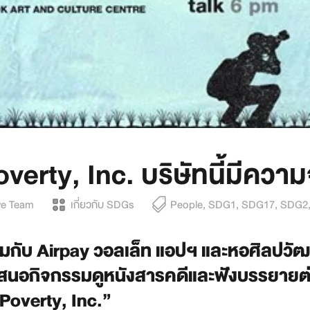
verty, Inc. บริษัทนี้มีคว
e Team
เกี่ยวกับ SDGs
People
,
SDG1
,
SDG17
,
SDG2
มกับ Airpay วอลเล็ท แอปฯ และหอศิลปวั
เสนอกิจกรรมดูหนังสารคดีและฟังบรรยายต่
 Poverty, Inc.”