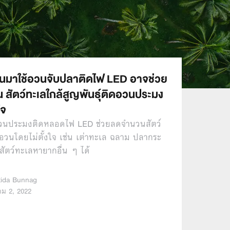
ยนมาใช้อวนจับปลาติดไฟ LED อาจช่วย
สัตว์ทะเลใกล้สูญพันธุ์ติดอวนประมง
ใจ
วนประมงติดหลอดไฟ LED ช่วยลดจำนวนสัตว์
ดอวนโดยไม่ตั้งใจ เช่น เต่าทะเล ฉลาม ปลากระ
สัตว์ทะเลหายากอื่น ๆ ได้
…
tida Bunnag
คม 2, 2022