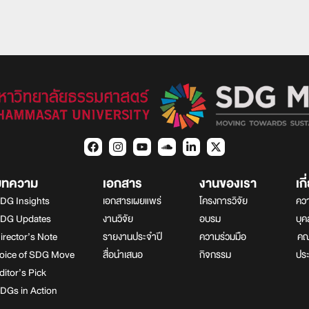
บทความ
เอกสาร
งานของเรา
เก
DG Insights
เอกสารเผยแพร่
โครงการวิจัย
ควา
DG Updates
งานวิจัย
อบรม
บุ
irector’s Note
รายงานประจำปี
ความร่วมมือ
คณา
oice of SDG Move
สื่อนำเสนอ
กิจกรรม
ปร
ditor’s Pick
DGs in Action