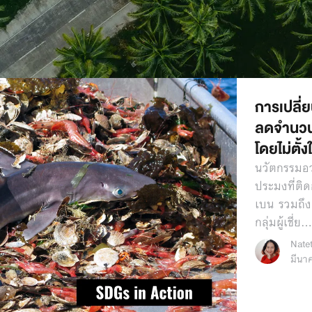
การเปลี่
ลดจำนวน 
โดยไม่ตั้ง
นวัตกรรมอ
ประมงที่ติ
เบน รวมถึง
กลุ่มผู้เชี่ย
Nate
มีนา