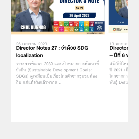
26 เมษายน 2023
13 มกราคม 202
Director Notes 27 : ว่าด้วย SDG
Director’s Not
localization
– ปีที่ 6 ขอ
วาระการพัฒนา 2030 และเป้าหมายการพัฒนาที่
สวัสดีปีใหม่ครับ
ยั่งยืน (Sustainable Development Goals:
ปี 2021 เป็นปีที
SDGs) ดูเหมือนเป็นเรื่องไกลตัวจากชุมชนท้อง
โลกจากการระบา
ถิ่น แต่แท้จริงแล้วหากด…
พันธุ์ Delta ค