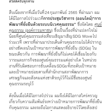
สวัสดีครับทุกท่าน
สืบเนื่องจากที่เมื่อวันที่ 24 กุมภาพันธ์ 2565 ที่ผ่านมา ผม
ได้มีโอกาสไปร่วมเวที
การประชุมวิชาการ (ออนไลน์)“การ
พัฒนาที่ยั่งยืนด้วยระบบนิเวศคุณธรรม”
ซึ่งจัดโดย
ศูนย์
คุณธรรม (องค์การมหาชน)
ซึ่งเป็นเรื่องที่น่าแปลกใจไม่
น้อยที่ศูนย์คุณธรรมส่งเทียบเชิญมาเชิญ SDG Move ไป
ร่วมเวที เพราะที่ผ่านมาประเด็นด้านคุณธรรมไม่ได้ปรากฏ
อย่างชัดเจนในเป้าหมายการพัฒนาที่ยั่งยืน (SDGs) ใน
ขณะเดียวกัน การพัฒนาที่ยั่งยืนก็ไม่เคยได้เชื่อมโยงกับ
วาระและภารกิจของศูนย์คุณธรรมแต่อย่างใด ในหน่วย
งานที่รับผิดชอบการขับเคลื่อน SDGs ทั้งระดับเป้าหมาย
และเป้าหมายย่อยตามที่สำนักงานสภาพัฒนาการ
เศรษฐกิจและสังคมแห่งชาติระบุไว้ก็ไม่มีชื่อของศูนย์
คุณธรรมระบุไว้
ดังนั้นเมื่อได้มีโอกาสไปร่วม ผมจึงได้มีโอกาสใคร่ครวญ
เกี่ยวกับความสัมพันธ์ระหว่างเป้าหมายการพัฒนาที่ยั่งยืน
กับคุณธรรม และจะถือโอกาสแสดงอธิบายไว้โดยสังเขป