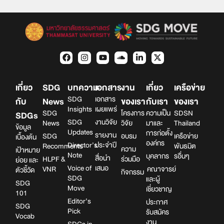
เกี่ยว
SDG
บทความ
เอกสาร
งาน
เกี่ยว
เครือข่าย
SDG
เอกสาร
กับ
News
ของเรา
กับเรา
ของเรา
Insights
เผยแพร่
SDG
โครงการ
ความเป็น
SDSN
SDGs
SDG
งานวิจัย
News
วิจัย
มาและ
Thailand
ข้อมูล
Updates
การก่อตั้ง
รายงาน
SDG
อบรม
เครือข่าย
เบื้องต้น
องค์กร
Director’s
ประจำปี
Recomments
พันธมิต
ความ
เป้าหมาย
Note
บุคลากร
รอื่นๆ
สื่อนำ
HLPF &
ร่วมมือ
ย่อย และ
Voice of
เสนอ
VNR
คณาจารย์
ตัวชี้วัด
กิจกรรม
SDG
และผู้
SDG
Move
เชี่ยวชาญ
101
Editor’s
ประกาศ
SDG
Pick
รับสมัคร
Vocab
งาน