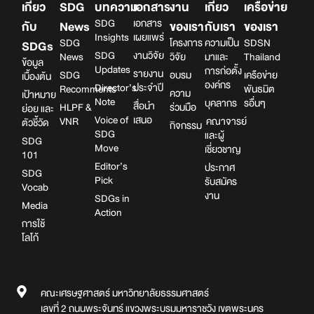
เกี่ยว
SDG
บทความ
เอกสาร
งาน
เกี่ยว
เครือข่าย
SDG
เอกสาร
กับ
News
ของเรา
กับเรา
ของเรา
Insights
เผยแพร่
SDG
โครงการ
ความเป็น
SDSN
SDGs
SDG
งานวิจัย
News
วิจัย
มาและ
Thailand
ข้อมูล
Updates
การก่อตั้ง
รายงาน
SDG
อบรม
เครือข่าย
เบื้องต้น
องค์กร
Director’s
ประจำปี
Recomments
พันธมิต
ความ
เป้าหมาย
Note
บุคลากร
รอื่นๆ
สื่อนำ
HLPF &
ร่วมมือ
ย่อย และ
Voice of
เสนอ
VNR
คณาจารย์
ตัวชี้วัด
กิจกรรม
SDG
และผู้
SDG
Move
เชี่ยวชาญ
101
Editor’s
ประกาศ
SDG
Pick
รับสมัคร
Vocab
งาน
SDGs in
Media
Action
การใช้
โลโก้
คณะเศรษฐศาสตร์ มหาวิทยาลัยธรรมศาสตร์
เลขที่ 2 ถนนพระจันทร์ แขวงพระบรมมหาราชวัง เขตพระนคร