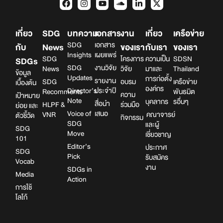
เกี่ยว
SDG
บทความ
เอกสาร
งาน
เกี่ยว
เครือข่าย
SDG
เอกสาร
กับ
News
ของเรา
กับเรา
ของเรา
Insights
เผยแพร่
SDG
โครงการ
ความเป็น
SDSN
SDGs
SDG
งานวิจัย
News
วิจัย
มาและ
Thailand
ข้อมูล
Updates
การก่อตั้ง
รายงาน
SDG
อบรม
เครือข่าย
เบื้องต้น
องค์กร
Director’s
ประจำปี
Recomments
พันธมิต
ความ
เป้าหมาย
Note
บุคลากร
รอื่นๆ
สื่อนำ
HLPF &
ร่วมมือ
ย่อย และ
Voice of
เสนอ
VNR
คณาจารย์
ตัวชี้วัด
กิจกรรม
SDG
และผู้
SDG
Move
เชี่ยวชาญ
101
Editor’s
ประกาศ
SDG
Pick
รับสมัคร
Vocab
งาน
SDGs in
Media
Action
การใช้
โลโก้