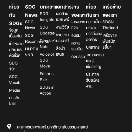
เกี่ยว
SDG
บทความ
เอกสาร
งาน
เกี่ยว
เครือข่าย
SDG
เอกสาร
กับ
News
ของเรา
กับเรา
ของเรา
Insights
เผยแพร่
SDG
โครงการ
ความเป็น
SDSN
SDGs
SDG
งานวิจัย
News
วิจัย
มาและ
Thailand
ข้อมูล
Updates
การก่อตั้ง
รายงาน
SDG
อบรม
เครือข่าย
เบื้องต้น
องค์กร
Director’s
ประจำปี
Recomments
พันธมิต
ความ
เป้าหมาย
Note
บุคลากร
รอื่นๆ
สื่อนำ
HLPF &
ร่วมมือ
ย่อย และ
Voice of
เสนอ
VNR
คณาจารย์
ตัวชี้วัด
กิจกรรม
SDG
และผู้
SDG
Move
เชี่ยวชาญ
101
Editor’s
ประกาศ
SDG
Pick
รับสมัคร
Vocab
งาน
SDGs in
Media
Action
การใช้
โลโก้
คณะเศรษฐศาสตร์ มหาวิทยาลัยธรรมศาสตร์