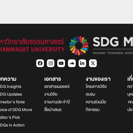
บทความ
เอกสาร
งานของเรา
เก
DG Insights
เอกสารเผยแพร่
โครงการวิจัย
ควา
DG Updates
งานวิจัย
อบรม
บุ
irector’s Note
รายงานประจำปี
ความร่วมมือ
คณา
oice of SDG Move
สื่อนำเสนอ
กิจกรรม
ปร
ditor’s Pick
DGs in Action