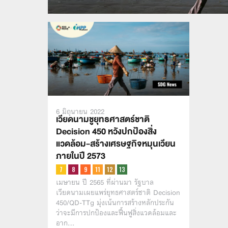
6 มิถุนายน 2022
เวียดนามชูยุทธศาสตร์ชาติ
Decision 450 หวังปกป้องสิ่ง
แวดล้อม-สร้างเศรษฐกิจหมุนเวียน
ภายในปี 2573
เมษายน ปี 2565 ที่ผ่านมา รัฐบาล
เวียดนามเผยแพร่ยุทธศาสตร์ชาติ Decision
450/QD-TTg มุ่งเน้นการสร้างหลักประกัน
ว่าจะมีการปกป้องและฟื้นฟูสิ่งแวดล้อมและ
อาก…