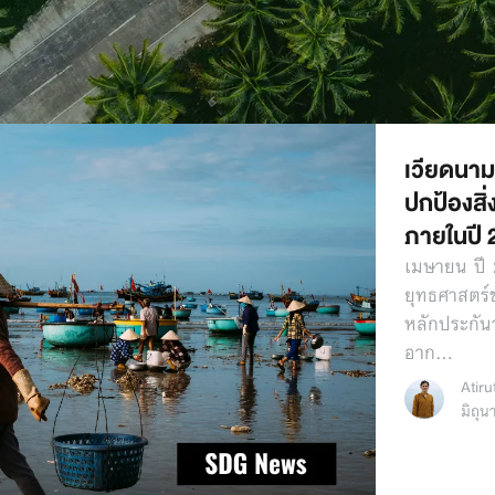
เวียดนาม
ปกป้องสิ
ภายในปี 
เมษายน ปี 
ยุทธศาสตร์
หลักประกัน
อาก…
Atir
มิถุ