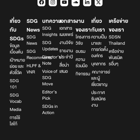
เกี่ยว
SDG
บทความ
เอกสาร
งาน
เกี่ยว
เครือข่าย
SDG
เอกสาร
กับ
News
ของเรา
กับเรา
ของเรา
Insights
เผยแพร่
SDG
โครงการ
ความเป็น
SDSN
SDGs
SDG
งานวิจัย
News
วิจัย
มาและ
Thailand
ข้อมูล
Updates
การก่อตั้ง
รายงาน
SDG
อบรม
เครือข่าย
เบื้องต้น
องค์กร
Director’s
ประจำปี
Recomments
พันธมิต
ความ
เป้าหมาย
Note
บุคลากร
รอื่นๆ
สื่อนำ
HLPF &
ร่วมมือ
ย่อย และ
Voice of
เสนอ
VNR
คณาจารย์
ตัวชี้วัด
กิจกรรม
SDG
และผู้
SDG
Move
เชี่ยวชาญ
101
Editor’s
ประกาศ
SDG
Pick
รับสมัคร
Vocab
งาน
SDGs in
Media
Action
การใช้
โลโก้