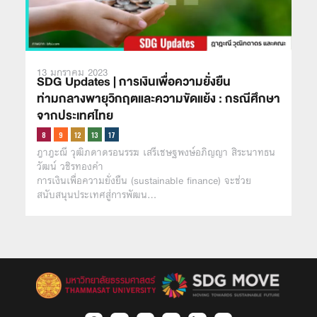
13 มกราคม 2023
SDG Updates | การเงินเพื่อความยั่งยืน
ท่ามกลางพายุวิกฤตและความขัดแย้ง : กรณีศึกษา
จากประเทศไทย
ฎาฎะณี วุฒิภดาดรอนรรฆ เสรีเชษฐพงษ์อภิญญา สิระนาทธน
วัฒน์ วชิรทองคำ
การเงินเพื่อความยั่งยืน (sustainable finance) จะช่วย
สนับสนุนประเทศสู่การพัฒน…