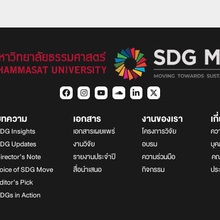
บทความ
เอกสาร
งานของเรา
เก
DG Insights
เอกสารเผยแพร่
โครงการวิจัย
ควา
DG Updates
งานวิจัย
อบรม
บุ
irector’s Note
รายงานประจำปี
ความร่วมมือ
คณา
oice of SDG Move
สื่อนำเสนอ
กิจกรรม
ปร
ditor’s Pick
DGs in Action