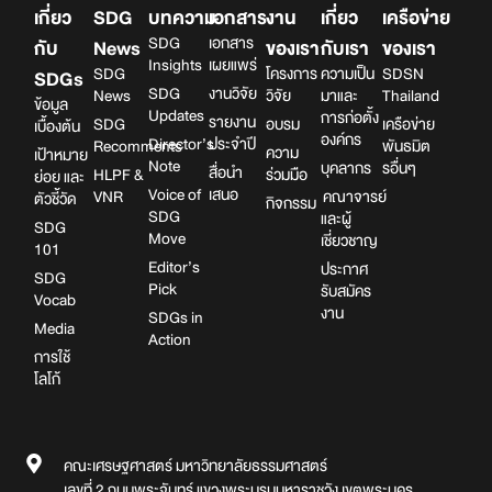
เกี่ยว
SDG
บทความ
เอกสาร
งาน
เกี่ยว
เครือข่าย
SDG
เอกสาร
กับ
News
ของเรา
กับเรา
ของเรา
Insights
เผยแพร่
SDG
โครงการ
ความเป็น
SDSN
SDGs
SDG
งานวิจัย
News
วิจัย
มาและ
Thailand
ข้อมูล
Updates
การก่อตั้ง
รายงาน
SDG
อบรม
เครือข่าย
เบื้องต้น
องค์กร
Director’s
ประจำปี
Recomments
พันธมิต
ความ
เป้าหมาย
Note
บุคลากร
รอื่นๆ
สื่อนำ
HLPF &
ร่วมมือ
ย่อย และ
Voice of
เสนอ
VNR
คณาจารย์
ตัวชี้วัด
กิจกรรม
SDG
และผู้
SDG
Move
เชี่ยวชาญ
101
Editor’s
ประกาศ
SDG
Pick
รับสมัคร
Vocab
งาน
SDGs in
Media
Action
การใช้
โลโก้
คณะเศรษฐศาสตร์ มหาวิทยาลัยธรรมศาสตร์
เลขที่ 2 ถนนพระจันทร์ แขวงพระบรมมหาราชวัง เขตพระนคร