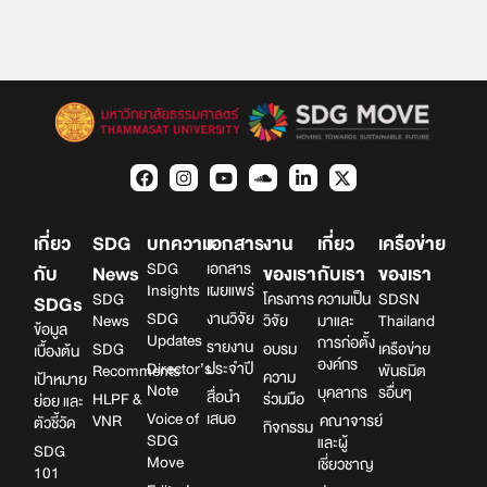
เกี่ยว
SDG
บทความ
เอกสาร
งาน
เกี่ยว
เครือข่าย
SDG
เอกสาร
กับ
News
ของเรา
กับเรา
ของเรา
Insights
เผยแพร่
SDG
โครงการ
ความเป็น
SDSN
SDGs
SDG
งานวิจัย
News
วิจัย
มาและ
Thailand
ข้อมูล
Updates
การก่อตั้ง
รายงาน
SDG
อบรม
เครือข่าย
เบื้องต้น
องค์กร
Director’s
ประจำปี
Recomments
พันธมิต
ความ
เป้าหมาย
Note
บุคลากร
รอื่นๆ
สื่อนำ
HLPF &
ร่วมมือ
ย่อย และ
Voice of
เสนอ
VNR
คณาจารย์
ตัวชี้วัด
กิจกรรม
SDG
และผู้
SDG
Move
เชี่ยวชาญ
101