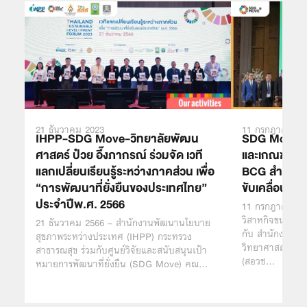
21 ธันวาคม 2023
11 กรกฎาคม 20
IHPP-SDG Move-วิทยาลัยพัฒน
SDG Move ร
ศาสตร์ ป๋วย อึ๊งภากรณ์ ร่วมจัด เวที
และเกณฑ์การ
แลกเปลี่ยนเรียนรู้ระหว่างภาคส่วน เพื่อ
BCG สำหรับ
“การพัฒนาที่ยั่งยืนของประเทศไทย”
ขับเคลื่อนขอ
ประจำปีพ.ศ. 2566
11 กรกฎาคม 256
วิสาหกิจขนาดกล
21 ธันวาคม 2566 – สำนักงานพัฒนานโยบาย
กับ สำนักงานส
สุขภาพระหว่างประเทศ (IHPP) กระทรวง
วิทยาศาสตร์ วิจ
สาธารณสุข ร่วมกับศูนย์วิจัยและสนับสนุนเป้า
(สอวช…
หมายการพัฒนาที่ยั่งยืน (SDG Move) คณ…