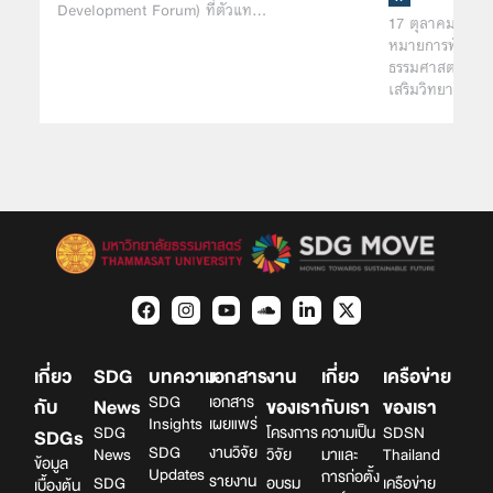
Development Forum) ที่ตัวแท…
17 ตุลาคม 2568 
หมายการพัฒนาที่
ธรรมศาสตร์ ร่ว
เสริมวิทยาศาสตร
เกี่ยว
SDG
บทความ
เอกสาร
งาน
เกี่ยว
เครือข่าย
SDG
เอกสาร
กับ
News
ของเรา
กับเรา
ของเรา
Insights
เผยแพร่
SDG
โครงการ
ความเป็น
SDSN
SDGs
SDG
งานวิจัย
News
วิจัย
มาและ
Thailand
ข้อมูล
Updates
การก่อตั้ง
รายงาน
SDG
อบรม
เครือข่าย
เบื้องต้น