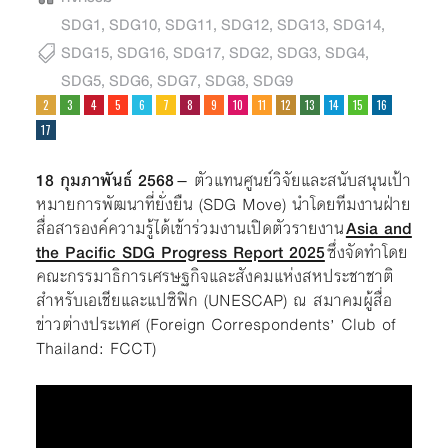
SDG1
,
SDG10
,
SDG11
,
SDG12
,
SDG13
,
SDG14
,
SDG15
,
SDG16
,
SDG17
,
SDG2
,
SDG3
,
SDG4
,
SDG5
,
SDG6
,
SDG7
,
SDG8
,
SDG9
18 กุมภาพันธ์ 2568
– ตัวแทนศูนย์วิจัยและสนับสนุนเป้า
หมายการพัฒนาที่ยั่งยืน (SDG Move) นำโดยทีมงานฝ่าย
สื่อสารองค์ความรู้ได้เข้าร่วมงานเปิดตัวรายงาน
Asia and
the Pacific SDG Progress Report 2025
ซึ่งจัดทำโดย
คณะกรรมาธิการเศรษฐกิจและสังคมแห่งสหประชาชาติ
สำหรับเอเชียและแปซิฟิก (UNESCAP) ณ สมาคมผู้สื่อ
ข่าวต่างประเทศ (Foreign Correspondents’ Club of
Thailand: FCCT)