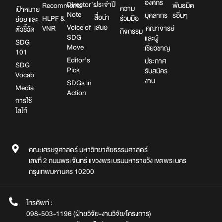
องค์กร
Director’s
ประจำปี
Recomments
พันธมิต
ความ
เป้าหมาย
Note
บุคลากร
รอื่นๆ
สื่อนำ
HLPF &
ร่วมมือ
ย่อย และ
Voice of
เสนอ
VNR
คณาจารย์
ตัวชี้วัด
กิจกรรม
SDG
และผู้
SDG
Move
เชี่ยวชาญ
101
Editor’s
ประกาศ
SDG
Pick
รับสมัคร
Vocab
งาน
SDGs in
Media
Action
การใช้
โลโก้
คณะเศรษฐศาสตร์ มหาวิทยาลัยธรรมศาสตร์
เลขที่ 2 ถนนพระจันทร์ แขวงพระบรมมหาราชวัง เขตพระนคร
กรุงเทพมหานคร 10200
โทรศัพท์ :
098-503-1196 (ฝ่ายวิจัย-งานวิจัย/โครงการ)