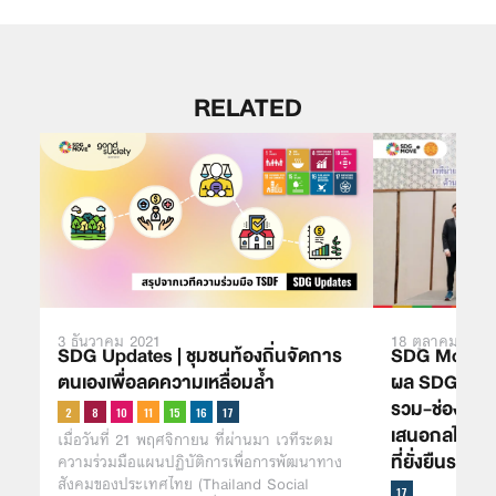
RELATED
3 ธันวาคม 2021
18 ตุลาคม 2025
SDG Updates | ชุมชนท้องถิ่นจัดการ
SDG Move แล
ตนเองเพื่อลดความเหลื่อมล้ำ
ผล SDG Index
รวม-ช่องว่าง
เสนอกลไก วว
เมื่อวันที่ 21 พฤศจิกายน ที่ผ่านมา เวทีระดม
ที่ยั่งยืนระดับพื
ความร่วมมือแผนปฏิบัติการเพื่อการพัฒนาทาง
สังคมของประเทศไทย (Thailand Social