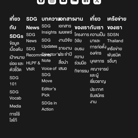
เกี่ยว
SDG
บทความ
เอกสาร
งาน
เกี่ยว
เครือข่าย
SDG
เอกสาร
กับ
News
ของเรา
กับเรา
ของเรา
Insights
เผยแพร่
SDG
โครงการ
ความเป็น
SDSN
SDGs
SDG
งานวิจัย
News
วิจัย
มาและ
Thailand
ข้อมูล
Updates
การก่อตั้ง
รายงาน
SDG
อบรม
เครือข่าย
เบื้องต้น
องค์กร
Director’s
ประจำปี
Recomments
พันธมิต
ความ
เป้าหมาย
Note
บุคลากร
รอื่นๆ
สื่อนำ
HLPF &
ร่วมมือ
ย่อย และ
Voice of
เสนอ
VNR
คณาจารย์
ตัวชี้วัด
กิจกรรม
SDG
และผู้
SDG
Move
เชี่ยวชาญ
101
Editor’s
ประกาศ
SDG
Pick
รับสมัคร
Vocab
งาน
SDGs in
Media
Action
การใช้
โลโก้