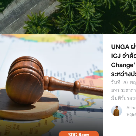
UNGA ผ่า
ICJ ว่าด้
Change’ 
ระหว่างป
วันที่ 20 
สหประชาชา
มีมติรับรอ
Atir
พฤษภ