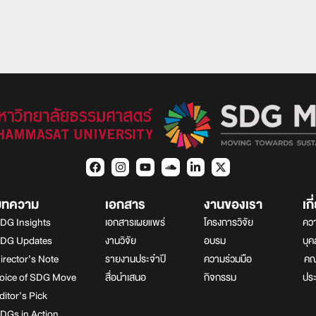
บทความ
เอกสาร
งานของเรา
เก
DG Insights
เอกสารเผยแพร่
โครงการวิจัย
ควา
DG Updates
งานวิจัย
อบรม
บุ
irector’s Note
รายงานประจำปี
ความร่วมมือ
คณา
oice of SDG Move
สื่อนำเสนอ
กิจกรรม
ปร
ditor’s Pick
DGs in Action