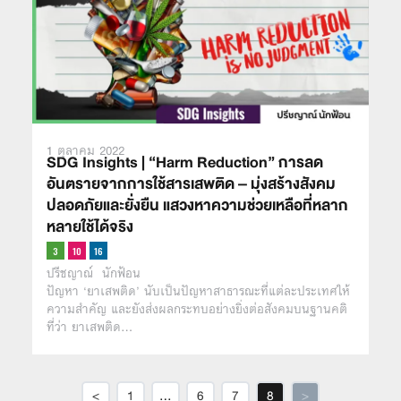
1 ตุลาคม 2022
SDG Insights | “Harm Reduction” การลด
อันตรายจากการใช้สารเสพติด – มุ่งสร้างสังคม
ปลอดภัยและยั่งยืน แสวงหาความช่วยเหลือที่หลาก
หลายใช้ได้จริง
ปรีชญาณ์ นักฟ้อน
ปัญหา ‘ยาเสพติด’ นับเป็นปัญหาสาธารณะที่แต่ละประเทศให้
ความสำคัญ และยังส่งผลกระทบอย่างยิ่งต่อสังคมบนฐานคติ
ที่ว่า ยาเสพติด…
<
1
…
6
7
8
>