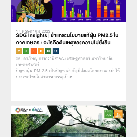
17 พฤษภาคม 2023
SDG Insights | ชำแหละนโยบายแก้ฝุ่น PM2.5 ใน
ภาคเกษตร : อะไรคือต้นเหตุของความไม่ยั่งยืน
รศ. ดร.วิษณุ อรรถวานิช*คณะเศรษฐศาสตร์ มหาวิทยาลัย
เกษตรศาสตร์
ปัญหาฝุ่น PM 2.5 เป็นปัญหาสำคัญที่ส่งผลโดยตรงและทำให้
ประเทศไทยไม่สามารถบรรลุเป้าห…