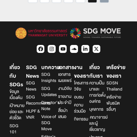
เกี่ยว
SDG
บทความ
เอกสาร
งาน
เกี่ยว
เครือข่าย
SDG
เอกสาร
กับ
News
ของเรา
กับเรา
ของเรา
Insights
เผยแพร่
SDG
โครงการ
ความเป็น
SDSN
SDGs
SDG
งานวิจัย
News
วิจัย
มาและ
Thailand
ข้อมูล
Updates
การก่อตั้ง
รายงาน
SDG
อบรม
เครือข่าย
เบื้องต้น
องค์กร
Director’s
ประจำปี
Recomments
พันธมิต
ความ
เป้าหมาย
Note
บุคลากร
รอื่นๆ
สื่อนำ
HLPF &
ร่วมมือ
ย่อย และ
Voice of
เสนอ
VNR
คณาจารย์
ตัวชี้วัด
กิจกรรม
SDG
และผู้
SDG
Move
เชี่ยวชาญ
101
Editor’s