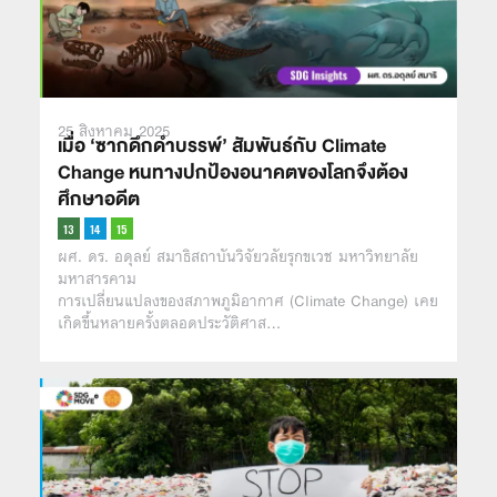
25 สิงหาคม 2025
เมื่อ ‘ซากดึกดำบรรพ์’ สัมพันธ์กับ Climate
Change หนทางปกป้องอนาคตของโลกจึงต้อง
ศึกษาอดีต
ผศ. ดร. อดุลย์ สมาธิสถาบันวิจัยวลัยรุกขเวช มหาวิทยาลัย
มหาสารคาม
การเปลี่ยนแปลงของสภาพภูมิอากาศ (Climate Change) เคย
เกิดขึ้นหลายครั้งตลอดประวัติศาส…