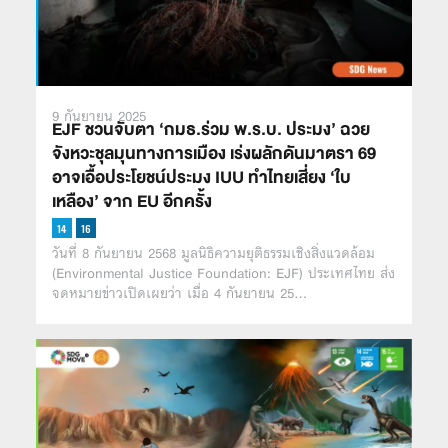
9 กันยายน 2025
EJF ชวนจับตา ‘กมธ.ร่วม พ.ร.บ. ประมง’ ฉวย
จังหวะชุลมุนทางการเมือง เร่งผลักดันมาตรา 69
อาจเอื้อประโยชน์ประมง IUU ทำไทยเสี่ยง ‘ใบ
เหลือง’ จาก EU อีกครั้ง
วันที่ 8 กันยายน 2568 มูลนิธิความยุติธรรมเชิงสิ่งแวดล้อม
(Environmental Justice Foundation: EJF) ประเทศไทย ส่ง
จดหมายข่าวเปิดเผยว่า เมื่อ 4 กันยายน 25…