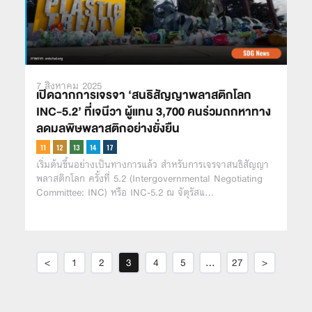
7 สิงหาคม 2025
เปิดฉากการเจรจา ‘สนธิสัญญาพลาสติกโลก
INC-5.2’ ที่เจนีวา ผู้แทน 3,700 คนร่วมถกหาทาง
ลดมลพิษพลาสติกอย่างยั่งยืน
เริ่มต้นขึ้นอย่างเป็นทางการแล้ว สำหรับการเจรจาสนธิสัญญา
พลาสติกโลก ครั้งที่ 5.2 (Intergovernmental Negotiating
Committee: INC) หรือ INC-5.2 ณ จัตุรัสแ…
<
1
2
3
4
5
…
27
>