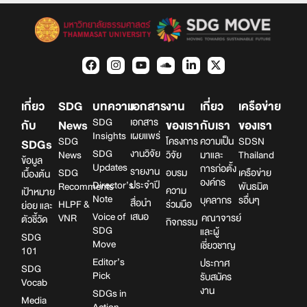
เกี่ยว
SDG
บทความ
เอกสาร
งาน
เกี่ยว
เครือข่าย
SDG
เอกสาร
กับ
News
ของเรา
กับเรา
ของเรา
Insights
เผยแพร่
SDG
โครงการ
ความเป็น
SDSN
SDGs
SDG
งานวิจัย
News
วิจัย
มาและ
Thailand
ข้อมูล
Updates
การก่อตั้ง
รายงาน
SDG
อบรม
เครือข่าย
เบื้องต้น
องค์กร
Director’s
ประจำปี
Recomments
พันธมิต
ความ
เป้าหมาย
Note
บุคลากร
รอื่นๆ
สื่อนำ
HLPF &
ร่วมมือ
ย่อย และ
Voice of
เสนอ
VNR
คณาจารย์
ตัวชี้วัด
กิจกรรม
SDG
และผู้
SDG
Move
เชี่ยวชาญ
101
Editor’s
ประกาศ
SDG
Pick
รับสมัคร
Vocab
งาน
SDGs in
Media