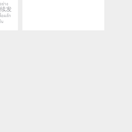
อย่าง
可持续发
อผลัก
ืน