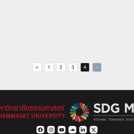
<
1
2
3
4
>