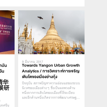
9 มีนาคม 2017
Towards Yangon Urban Growth
าบัน
Analytics / การวิเคราะห์การเจริญ
ยืน
เติบโตของเมืองย่างกุ้ง
อ 清华
ปัจจุบัน สภาพปัญหาความอ่อนแอของระบบ
นิเวศของเมืองต่างๆ ซึ่งเป็นผลพวงด้าน
展研
หนึ่งจากการเติบโตของเมืองที่ไร้ระเบียบ
และอีกด้านหนึ่งเกิดจากการพัฒนาเศรษฐ…
)
เทศจีน