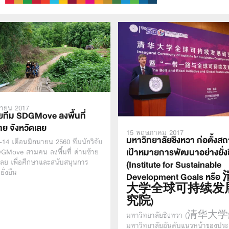
นายน 2017
ัยทีม SDGMove ลงพื้นที่
าย จังหวัดเลย
15 พฤษภาคม 2017
มหาวิทยาลัยชิงหวา ก่อตั้งสถ
13-14 เดือนมิถนายน 2560 ทีมนักวิจัย
เป้าหมายการพัฒนาอย่างยั่ง
GMove สามคน ลงพื้นที่ ด่านซ้าย
เลย เพื่อศึกษาและสนับสนุนการ
(Institute for Sustainable
ยั่งยืน
Development Goals หรื
大学全球可持续发
究院)
มหาวิทยาลัยชิงหวา (清华大学
มหาวิทยาลัยอันดับแนวหน้าของประ