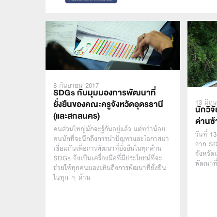
8 กันยายน 2017
SDGs กับมุมมองการพัฒนาที่
13 มิถุ
ยั่งยืนของคณะครูจังหวัดอุดรธานี
นักวิจ
(และสกลนคร)
ด่านซ้
คนส่วนใหญ่มักจะรู้กันอยู่แล้ว แต่ทว่าน้อย
วันที่ 
คนนักที่จะนึกถึงการนำปัญหาและโอกาสมา
จาก SD
เชื่อมกันเพื่อการพัฒนาที่ยั่งยืนในทุกด้าน
จังหวัด
SDGs จึงเป็นเครื่องมือที่มีประโยชน์ที่จะ
พัฒนาที่
ช่วยให้ทุกคนมองเห็นถึงการพัฒนาที่ยั่งยืน
ในทุก ๆ ด้าน