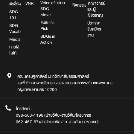
Voice of
เสนอ
VNR
คณาจารย์
ตัวชี้วัด
กิจกรรม
SDG
และผู้
SDG
Move
เชี่ยวชาญ
101
Editor’s
ประกาศ
SDG
Pick
รับสมัคร
Vocab
งาน
SDGs in
Media
Action
การใช้
โลโก้
คณะเศรษฐศาสตร์ มหาวิทยาลัยธรรมศาสตร์
เลขที่ 2 ถนนพระจันทร์ แขวงพระบรมมหาราชวัง เขตพระนคร
กรุงเทพมหานคร 10200
โทรศัพท์ :
098-503-1196 (ฝ่ายวิจัย-งานวิจัย/โครงการ)
062-467-6741 (ฝ่ายเครือข่าย-งานสัมมนา/อบรม)