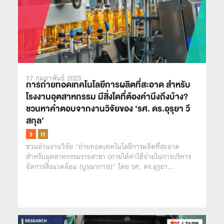
17 กุมภาพันธ์ 2023
การถ่ายทอดเทคโนโลยีการผลิตที่สะอาด สำหรับ
โรงงานอุตสาหกรรม มีสิ่งใดที่ต้องคำนึงถึงบ้าง?
ชวนหาคำตอบจากงานวิจัยของ ‘รศ. ดร.อุรุยา วี
สกุล’
ชวนอ่านงานวิจัย “ถ่ายทอดเทคโนโลยีการผลิตที่สะอาด
สำหรับอุตสาหกรรมรายสาขา (ภายใต้ค่าใช้จ่ายในการบริหาร
จัดการสิ่งแวดล้อม (บูรณาการ))” โดย รศ. ดร.อุรุยา…