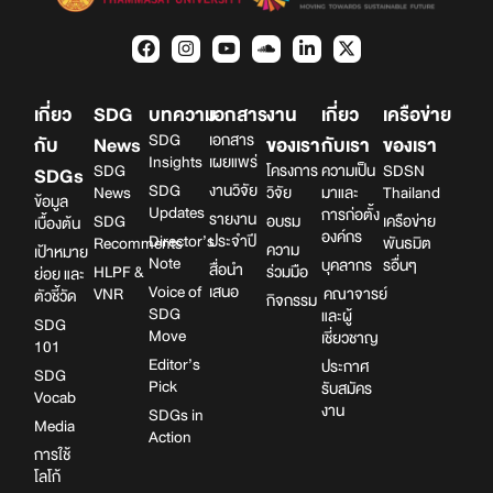
เกี่ยว
SDG
บทความ
เอกสาร
งาน
เกี่ยว
เครือข่าย
SDG
เอกสาร
กับ
News
ของเรา
กับเรา
ของเรา
Insights
เผยแพร่
SDG
โครงการ
ความเป็น
SDSN
SDGs
SDG
งานวิจัย
News
วิจัย
มาและ
Thailand
ข้อมูล
Updates
การก่อตั้ง
รายงาน
SDG
อบรม
เครือข่าย
เบื้องต้น
องค์กร
Director’s
ประจำปี
Recomments
พันธมิต
ความ
เป้าหมาย
Note
บุคลากร
รอื่นๆ
สื่อนำ
HLPF &
ร่วมมือ
ย่อย และ
Voice of
เสนอ
VNR
คณาจารย์
ตัวชี้วัด
กิจกรรม
SDG
และผู้
SDG
Move
เชี่ยวชาญ
101
Editor’s
ประกาศ
SDG
Pick
รับสมัคร
Vocab
งาน
SDGs in
Media
Action
การใช้
โลโก้