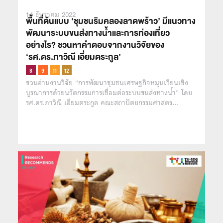
14 ธันวาคม 2022
พื้นที่ต้นแบบ ‘ชุมชนริมคลองลาดพร้าว’ มีแนวทาง
พัฒนาระบบขนส่งทางน้ำและการท่องเที่ยว
อย่างไร? ชวนหาคำตอบจากงานวิจัยของ
‘รศ.ดร.ภาวิณี เอี่ยมตระกูล’
ชวนอ่านงานวิจัย “การพัฒนาชุมชนเศรษฐกิจหมุนเวียนเชิง
บูรณาการด้วยนวัตกรรมการเชื่อมต่อระบบขนส่งทางน้ำ” โดย
รศ.ดร.ภาวิณี เอี่ยมตระกูล คณะสถาปัตยกรรมศาสตร…