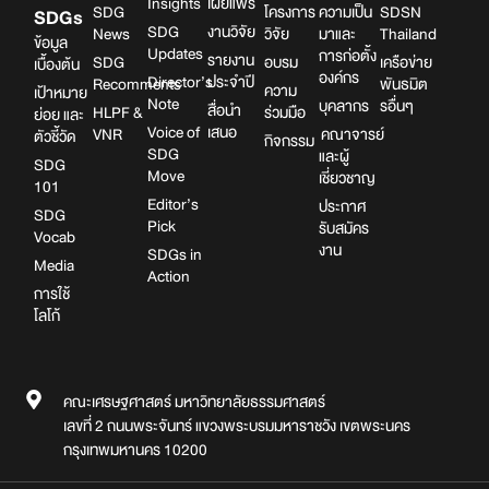
Insights
เผยแพร่
SDG
โครงการ
ความเป็น
SDSN
SDGs
SDG
งานวิจัย
News
วิจัย
มาและ
Thailand
ข้อมูล
Updates
การก่อตั้ง
รายงาน
SDG
อบรม
เครือข่าย
เบื้องต้น
องค์กร
Director’s
ประจำปี
Recomments
พันธมิต
ความ
เป้าหมาย
Note
บุคลากร
รอื่นๆ
สื่อนำ
HLPF &
ร่วมมือ
ย่อย และ
Voice of
เสนอ
VNR
คณาจารย์
ตัวชี้วัด
กิจกรรม
SDG
และผู้
SDG
Move
เชี่ยวชาญ
101
Editor’s
ประกาศ
SDG
Pick
รับสมัคร
Vocab
งาน
SDGs in
Media
Action
การใช้
โลโก้
คณะเศรษฐศาสตร์ มหาวิทยาลัยธรรมศาสตร์
เลขที่ 2 ถนนพระจันทร์ แขวงพระบรมมหาราชวัง เขตพระนคร
กรุงเทพมหานคร 10200