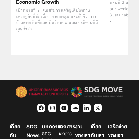
Economic Growth
ตอนที่ 3 ของกา
our world: The
เป้าหมายที่ 8: ส่งเสริมการเจริญเติบโตทาง
Sustainable Dev
เศรษฐกิจที่ต่อเนื่อง ครอบคลุม และยั่งยืน การ
-
จ้างงานเต็มที่และ มีผลิตภาพ และการมีงานที่มี
คุณค่าสำ…
เกี่ยว
SDG
บทความ
เอกสาร
งาน
เกี่ยว
เครือข่าย
SDG
เอกสาร
กับ
News
ของเรา
กับเรา
ของเรา