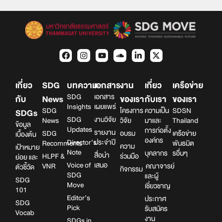
เกี่ยว
SDG
บทความ
เอกสาร
งาน
เกี่ยว
เครือข่าย
SDG
เอกสาร
กับ
News
ของเรา
กับเรา
ของเรา
Insights
เผยแพร่
SDG
โครงการ
ความเป็น
SDSN
SDGs
SDG
งานวิจัย
News
วิจัย
มาและ
Thailand
ข้อมูล
Updates
การก่อตั้ง
รายงาน
SDG
อบรม
เครือข่าย
เบื้องต้น
องค์กร
Director’s
ประจำปี
Recomments
พันธมิต
ความ
เป้าหมาย
Note
บุคลากร
รอื่นๆ
สื่อนำ
HLPF &
ร่วมมือ
ย่อย และ
Voice of
เสนอ
VNR
คณาจารย์
ตัวชี้วัด
กิจกรรม
SDG
และผู้
SDG
Move
เชี่ยวชาญ
101
Editor’s
ประกาศ
SDG
Pick
รับสมัคร
Vocab
งาน
SDGs in