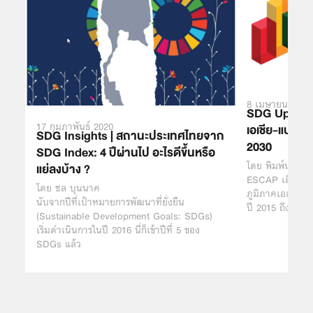
8 เมษายน 2020
SDG Updates
17 กุมภาพันธ์ 2020
เอเชีย-แปซิฟิ
SDG Insights | สถานะประเทศไทยจาก
2030
SDG Index: 4 ปีผ่านไป อะไรดีขึ้นหรือ
โดย พิมพ์นารา อ
แย่ลงบ้าง ?
ESCAP เตือนสถ
โดย ชล บุนนาค
ภูมิภาคเอเชีย-แ
นับจากปีที่เป้าหมายการพัฒนาที่ยั่งยืน
ปี 2015 ถึง 20
(Sustainable Development Goals: SDGs)
เริ่มดำเนินการในปี 2016 นี่ก็เข้าปีที่ 5 ของ
SDGs แล้ว