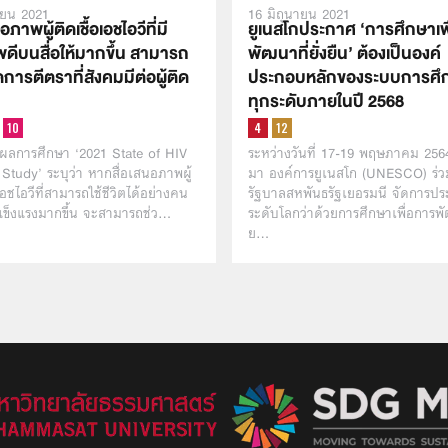
ายน 2021
16 มิถุนายน 2021
ภาพผู้ติดเชื้อเอชไอวีที่มี
ยูเนสโกประกาศ ‘การศึกษาเพ
พดีบนสื่อให้มากขึ้น สามารถ
พัฒนาที่ยั่งยืน’ ต้องเป็นองค์
การตีตราที่สังคมมีต่อผู้ติด
ประกอบหลักของระบบการศึ
ทุกระดับภายในปี 2568
ผลการศึกษา ‘2021 State of HIV
ระหว่างวันที่ 17-19 พฤษภาคม 2564
Study’ ระบุว่า หากสื่อเสนอภาพผู้
มา องค์การยูเนสโก (UNESCO) ร่ว
เอชไอวีที่สามารถใช้ชีวิตได้อย่างคน
รัฐบาลสหพันธรัฐเยอรมนี จัดการปร
แข็งแรงมากขึ้น จะสามารถช่ว…
ระดับโลกว่าด้วยการศึกษาเพื่อการพั
ย…