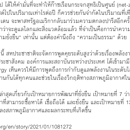
้ให้คำมั่นที่จะทำให้ก๊าซเรือนกระจกสุทธิเป็นศูนย์ (net-z
ไปในปริมาณเท่าไรต่อปี ก็ควรช่วยกันจำกัดในปริมาณที่เทียบ
จ ไบเดน จะพาสหรัฐอเมริกากลับมาร่วมความตกลงปารีสอีกครั้
าจะดูแลโลกและสิ่งแวดล้อมแล้ว ที่จำเป็นคือการนำความมุ่ง
มยั่งยืน” เท่านั้น แต่ต้องคำนึงถึง “ความเป็นธรรม” ด้วย
ี้ สหประชาชาติจะจัดการพูดคุยระดับสูงว่าด้วยเรื่องพลัง
ะชาสังคม องค์การและสถาบันระหว่างประเทศ ได้เข้ามามีส
Energy เห็นควรให้มีการพูดถึงการกำกับดูแลพลังงานในระด
งงานกันได้ทุกคนและช่วยในเรื่องวิกฤติทางสภาพภูมิอากาศใ
นล่าสุดเกี่ยวกับเป้าหมายการพัฒนาที่ยั่งยืน เป้าหมายที่ 7 ว
่สามารถซื้อหาได้ เชื่อถือได้ และยั่งยืน และเป้าหมายที่ 13
นแปลงสภาพภูมิอากาศและผลกระทบที่เกิดขึ้น
org/en/story/2021/01/1081272