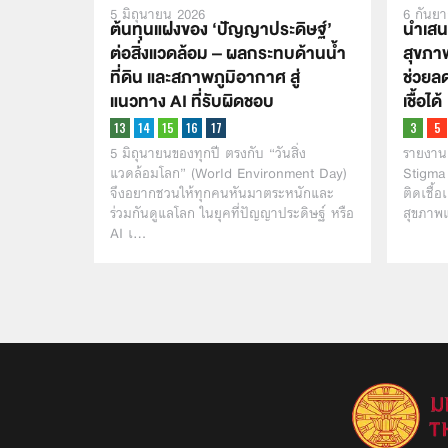
5 มิถุนายน 2026
6 กันย
ต้นทุนแฝงของ ‘ปัญญาประดิษฐ์’
นำเสนอ
ต่อสิ่งแวดล้อม – ผลกระทบด้านน้ำ
สุขภา
ที่ดิน และสภาพภูมิอากาศ สู่
ช่วยลด
แนวทาง AI ที่รับผิดชอบ
เชื้อได้
5 มิถุนายนของทุกปี ตรงกับ “วันสิ่ง
รายงาน
แวดล้อมโลก” (World Environment Day)
Stigma 
จึงอยากชวนให้ทุกคนหันมาตระหนักและ
ติดเชื้อ
ร่วมกันดูแลโลก ในยุคที่ปัญญาประดิษฐ์ หรือ
สุขภาพ
AI เ…