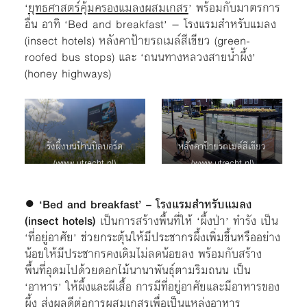
‘
ยุทธศาสตร์คุ้มครองแมลงผสมเกสร
’ พร้อมกับมาตรการ
อื่น อาทิ ‘Bed and breakfast’ – โรงแรมสำหรับแมลง
(insect hotels) หลังคาป้ายรถเมล์สีเขียว (green-
roofed bus stops) และ ‘ถนนทางหลวงสายน้ำผึ้ง’
(honey highways)
รังผึ้งบนป้านบิลบอร์ด
หลังคาป้ายรถเมล์สีเขียว
(www.utrecht.nl)
(www.utrecht.nl)
●
‘Bed and breakfast’ – โรงแรมสำหรับแมลง
(insect hotels)
เป็นการสร้างพื้นที่ให้ ‘ผึ้งป่า’ ทำรัง เป็น
‘ที่อยู่อาศัย’ ช่วยกระตุ้นให้มีประชากรผึ้งเพิ่มขึ้นหรืออย่าง
น้อยให้มีประชากรคงเดิมไม่ลดน้อยลง พร้อมกับสร้าง
พื้นที่อุดมไปด้วยดอกไม้นานาพันธุ์ตามริมถนน เป็น
‘อาหาร’ ให้ผึ้งและผีเสื้อ การมีที่อยู่อาศัยและมีอาหารของ
ผึ้ง ส่งผลดีต่อการผสมเกสรเพื่อเป็นแหล่งอาหาร