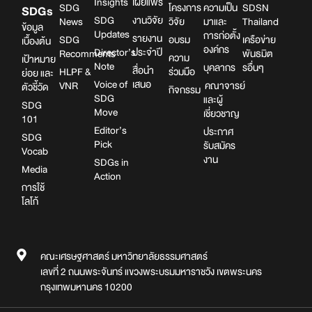
Insights
เผยแพร่
SDG
โครงการ
ความเป็น
SDSN
SDGs
SDG
งานวิจัย
News
วิจัย
มาและ
Thailand
ข้อมูล
Updates
การก่อตั้ง
รายงาน
SDG
อบรม
เครือข่าย
เบื้องต้น
องค์กร
Director’s
ประจำปี
Recomments
พันธมิต
ความ
เป้าหมาย
Note
บุคลากร
รอื่นๆ
สื่อนำ
HLPF &
ร่วมมือ
ย่อย และ
Voice of
เสนอ
VNR
คณาจารย์
ตัวชี้วัด
กิจกรรม
SDG
และผู้
SDG
Move
เชี่ยวชาญ
101
Editor’s
ประกาศ
SDG
Pick
รับสมัคร
Vocab
งาน
SDGs in
Media
Action
การใช้
โลโก้
คณะเศรษฐศาสตร์ มหาวิทยาลัยธรรมศาสตร์
เลขที่ 2 ถนนพระจันทร์ แขวงพระบรมมหาราชวัง เขตพระนคร
กรุงเทพมหานคร 10200