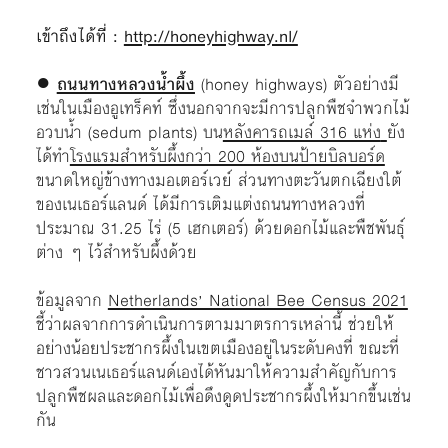
เข้าถึงได้ที่ :
http://honeyhighway.nl/
●
ถนนทางหลวงน้ำผึ้ง
(honey highways) ตัวอย่างมี
เช่นในเมืองอูเทร็คท์ ซึ่งนอกจากจะมีการปลูกพืชจำพวกไม้
อวบน้ำ (sedum plants) บน
หลังคารถเมล์ 316 แห่ง
ยัง
ได้ทำ
โรงแรมสำหรับผึ้งกว่า 200 ห้องบนป้ายบิลบอร์ด
ขนาดใหญ่ข้างทางมอเตอร์เวย์ ส่วนทางตะวันตกเฉียงใต้
ของเนเธอร์แลนด์ ได้มีการเติมแต่งถนนทางหลวงที่
ประมาณ 31.25 ไร่ (5 เฮกเตอร์) ด้วยดอกไม้และพืชพันธุ์
ต่าง ๆ ไว้สำหรับผึ้งด้วย
ข้อมูลจาก
Netherlands’ National Bee Census 2021
ชี้ว่าผลจากการดำเนินการตามมาตรการเหล่านี้ ช่วยให้
อย่างน้อยประชากรผึ้งในเขตเมืองอยู่ในระดับคงที่ ขณะที่
ชาวสวนเนเธอร์แลนด์เองได้หันมาให้ความสำคัญกับการ
ปลูกพืชผลและดอกไม้เพื่อดึงดูดประชากรผึ้งให้มากขึ้นเช่น
กัน