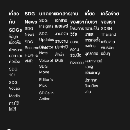
เกี่ยว
SDG
บทความ
เอกสาร
งาน
เกี่ยว
เครือข่าย
SDG
เอกสาร
กับ
News
ของเรา
กับเรา
ของเรา
Insights
เผยแพร่
SDG
โครงการ
ความเป็น
SDSN
SDGs
SDG
งานวิจัย
News
วิจัย
มาและ
Thailand
ข้อมูล
Updates
การก่อตั้ง
รายงาน
SDG
อบรม
เครือข่าย
เบื้องต้น
องค์กร
Director’s
ประจำปี
Recomments
พันธมิต
ความ
เป้าหมาย
Note
บุคลากร
รอื่นๆ
สื่อนำ
HLPF &
ร่วมมือ
ย่อย และ
Voice of
เสนอ
VNR
คณาจารย์
ตัวชี้วัด
กิจกรรม
SDG
และผู้
SDG
Move
เชี่ยวชาญ
101
Editor’s
ประกาศ
SDG
Pick
รับสมัคร
Vocab
งาน
SDGs in
Media
Action
การใช้
โลโก้