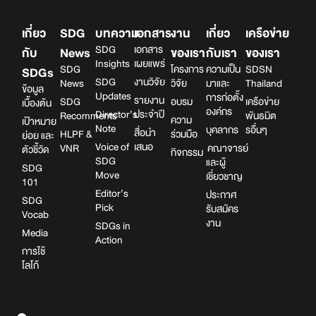
เกี่ยว
SDG
บทความ
เอกสาร
งาน
เกี่ยว
เครือข่าย
SDG
เอกสาร
กับ
News
ของเรา
กับเรา
ของเรา
Insights
เผยแพร่
SDG
โครงการ
ความเป็น
SDSN
SDGs
SDG
งานวิจัย
News
วิจัย
มาและ
Thailand
ข้อมูล
Updates
การก่อตั้ง
รายงาน
SDG
อบรม
เครือข่าย
เบื้องต้น
องค์กร
Director’s
ประจำปี
Recomments
พันธมิต
ความ
เป้าหมาย
Note
บุคลากร
รอื่นๆ
สื่อนำ
HLPF &
ร่วมมือ
ย่อย และ
Voice of
เสนอ
VNR
คณาจารย์
ตัวชี้วัด
กิจกรรม
SDG
และผู้
SDG
Move
เชี่ยวชาญ
101
Editor’s
ประกาศ
SDG
Pick
รับสมัคร
Vocab
งาน
SDGs in
Media
Action
การใช้
โลโก้