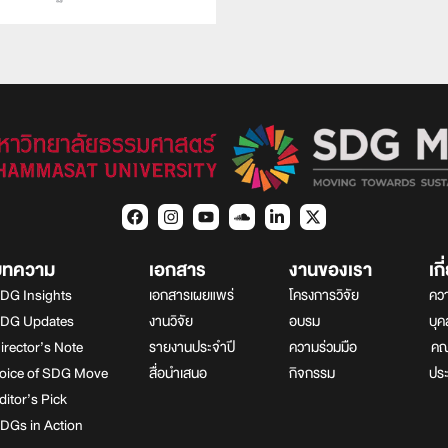
บทความ
เอกสาร
งานของเรา
เก
DG Insights
เอกสารเผยแพร่
โครงการวิจัย
ควา
DG Updates
งานวิจัย
อบรม
บุ
irector’s Note
รายงานประจำปี
ความร่วมมือ
คณา
oice of SDG Move
สื่อนำเสนอ
กิจกรรม
ปร
ditor’s Pick
DGs in Action