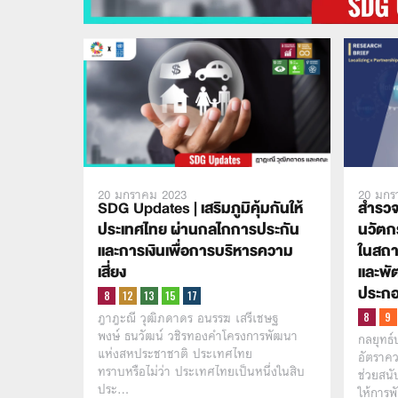
20 มกราคม 2023
20 มกร
SDG Updates |
เสริมภูมิคุ้มกันให้
สำรวจ
ประเทศไทย ผ่านกลไกการประกัน
นวัตก
และการเงินเพื่อการบริหารความ
ในสถา
เสี่ยง
และพัฒ
ประก
ฎาฎะณี วุฒิภดาดร อนรรฆ เสรีเชษฐ
พงษ์ ธนวัฒน์ วชิรทองคำโครงการพัฒนา
กลยุทธ์
แห่งสหประชาชาติ ประเทศไทย
อัตราค
ทราบหรือไม่ว่า ประเทศไทยเป็นหนึ่งในสิบ
ช่วยสนับ
ประ…
ให้การ