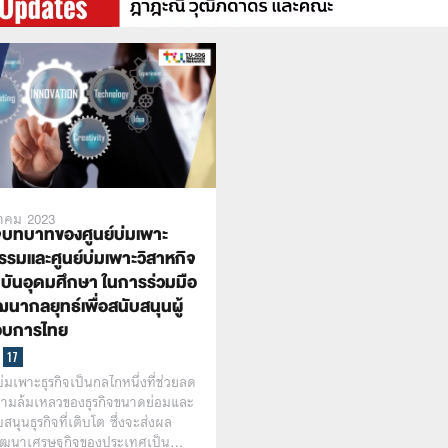
าคม 2023
บทบาทของศูนย์บ่มเพาะ
รรมและศูนย์บ่มเพาะวิสาหกิจ
บันอุดมศึกษา ในการร่วมมือ
นากลยุทธ์เพื่อสนับสนุนผู้
อบการไทย
บ่มเพาะธุรกิจเป็นกลไกหนึ่งที่ช่วยลด
วามล้มเหลวของธุรกิจขนาดย่อมและ
สนุนธุรกิจที่เติบโต ซึ่งจะส่งผล
พัฒนาเศรษฐกิจของประเทศเป็น…