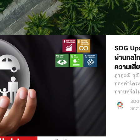
SDG Upd
ผ่านกลไก
ความเสี่
ฎาฎะณี วุฒ
ทองคำโครง
ทราบหรือไม
SDG
มกรา