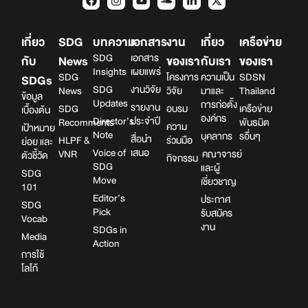
เกี่ยว
SDG
บทความ
เอกสาร
งาน
เกี่ยว
เครือข่าย
SDG
เอกสาร
กับ
News
ของเรา
กับเรา
ของเรา
Insights
เผยแพร่
SDG
โครงการ
ความเป็น
SDSN
SDGs
SDG
งานวิจัย
News
วิจัย
มาและ
Thailand
ข้อมูล
Updates
การก่อตั้ง
รายงาน
SDG
อบรม
เครือข่าย
เบื้องต้น
องค์กร
Director’s
ประจำปี
Recomments
พันธมิต
ความ
เป้าหมาย
Note
บุคลากร
รอื่นๆ
สื่อนำ
HLPF &
ร่วมมือ
ย่อย และ
Voice of
เสนอ
VNR
คณาจารย์
ตัวชี้วัด
กิจกรรม
SDG
และผู้
SDG
Move
เชี่ยวชาญ
101
Editor’s
ประกาศ
SDG
Pick
รับสมัคร
Vocab
งาน
SDGs in
Media
Action
การใช้
โลโก้