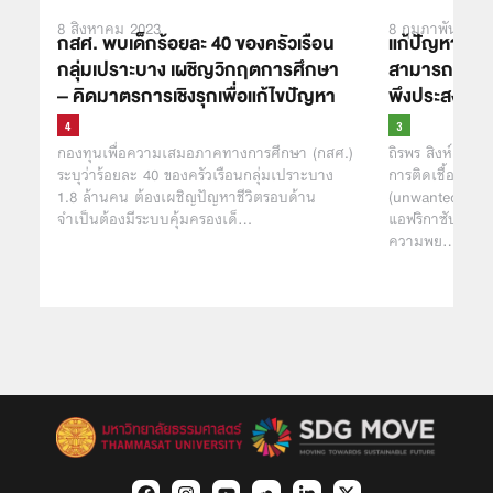
8 สิงหาคม 2023
8 กุมภาพันธ์ 20
กสศ. พบเด็กร้อยละ 40 ของครัวเรือน
แก้ปัญหาแบบ 
กลุ่มเปราะบาง เผชิญวิกฤตการศึกษา
สามารถป้องกัน
– คิดมาตรการเชิงรุกเพื่อแก้ไขปัญหา
พึงประสงค์แล
กองทุนเพื่อความเสมอภาคทางการศึกษา (กสศ.)
ถิรพร สิงห์ลอ
ระบุว่าร้อยละ 40 ของครัวเรือนกลุ่มเปราะบาง
การติดเชื้อ HIV 
1.8 ล้านคน ต้องเผชิญปัญหาชีวิตรอบด้าน
(unwanted pre
จำเป็นต้องมีระบบคุ้มครองเด็…
แอฟริกาซับซาฮาราม
ความพย…