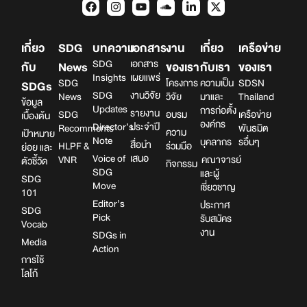
เกี่ยว
SDG
บทความ
เอกสาร
งาน
เกี่ยว
เครือข่าย
SDG
เอกสาร
กับ
News
ของเรา
กับเรา
ของเรา
Insights
เผยแพร่
SDG
โครงการ
ความเป็น
SDSN
SDGs
SDG
งานวิจัย
News
วิจัย
มาและ
Thailand
ข้อมูล
Updates
การก่อตั้ง
รายงาน
SDG
อบรม
เครือข่าย
เบื้องต้น
องค์กร
Director’s
ประจำปี
Recomments
พันธมิต
ความ
เป้าหมาย
Note
บุคลากร
รอื่นๆ
สื่อนำ
HLPF &
ร่วมมือ
ย่อย และ
Voice of
เสนอ
VNR
คณาจารย์
ตัวชี้วัด
กิจกรรม
SDG
และผู้
SDG
Move
เชี่ยวชาญ
101
Editor’s
ประกาศ
SDG
Pick
รับสมัคร
Vocab
งาน
SDGs in
Media
Action
การใช้
โลโก้