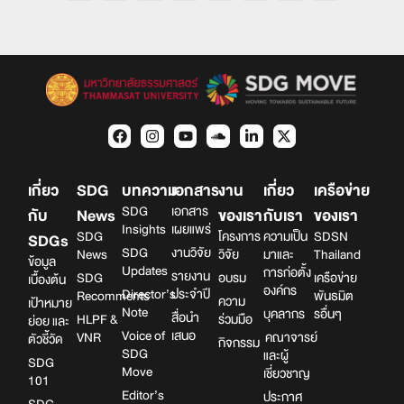
เกี่ยว
SDG
บทความ
เอกสาร
งาน
เกี่ยว
เครือข่าย
SDG
เอกสาร
กับ
News
ของเรา
กับเรา
ของเรา
Insights
เผยแพร่
SDG
โครงการ
ความเป็น
SDSN
SDGs
SDG
งานวิจัย
News
วิจัย
มาและ
Thailand
ข้อมูล
Updates
การก่อตั้ง
รายงาน
SDG
อบรม
เครือข่าย
เบื้องต้น
องค์กร
Director’s
ประจำปี
Recomments
พันธมิต
ความ
เป้าหมาย
Note
บุคลากร
รอื่นๆ
สื่อนำ
HLPF &
ร่วมมือ
ย่อย และ
Voice of
เสนอ
VNR
คณาจารย์
ตัวชี้วัด
กิจกรรม
SDG
และผู้
SDG
Move
เชี่ยวชาญ
101
Editor’s
ประกาศ