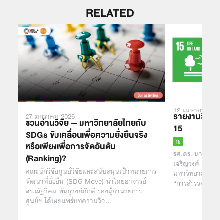
RELATED
12 เมษายน 201
รายงานวิจัยส
27 มกราคม 2026
ชวนอ่านวิจัย — มหาวิทยาลัยไทยกับ
15
SDGs ขับเคลื่อนเพื่อความยั่งยืนจริง
หรือเพียงเพื่อการจัดอันดับ
รศ.ดร. นาฏสุดา 
(Ranking)?
เจริญวงศ์ คณะส
คณะนักวิจัยศูนย์วิจัยและสนับสนุนเป้าหมายการ
มหาวิทยาลัยมหิ
พัฒนาที่ยั่งยืน (SDG Move) นำโดยอาจารย์
“การสำรวจสถาน
ดร.ณัฐวิคม พันธุวงศ์ภักดี รองผู้อำนวยการ
ศูนย์ฯ ได้เผยแพร่บทความวิจ…