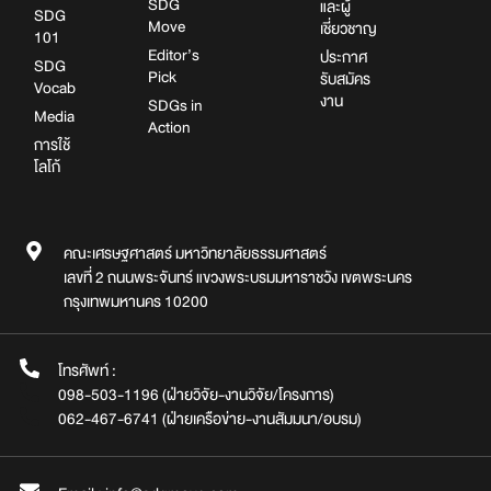
SDG
และผู้
SDG
Move
เชี่ยวชาญ
101
Editor’s
ประกาศ
SDG
Pick
รับสมัคร
Vocab
งาน
SDGs in
Media
Action
การใช้
โลโก้
คณะเศรษฐศาสตร์ มหาวิทยาลัยธรรมศาสตร์
เลขที่ 2 ถนนพระจันทร์ แขวงพระบรมมหาราชวัง เขตพระนคร
กรุงเทพมหานคร 10200
โทรศัพท์ :
098-503-1196 (ฝ่ายวิจัย-งานวิจัย/โครงการ)
062-467-6741 (ฝ่ายเครือข่าย-งานสัมมนา/อบรม)