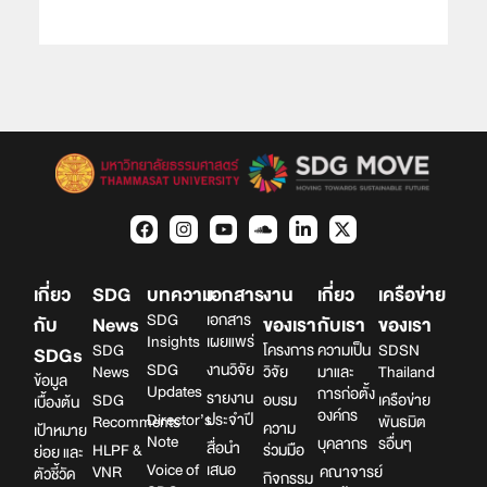
เกี่ยว
SDG
บทความ
เอกสาร
งาน
เกี่ยว
เครือข่าย
SDG
เอกสาร
กับ
News
ของเรา
กับเรา
ของเรา
Insights
เผยแพร่
SDG
โครงการ
ความเป็น
SDSN
SDGs
SDG
งานวิจัย
News
วิจัย
มาและ
Thailand
ข้อมูล
Updates
การก่อตั้ง
รายงาน
SDG
อบรม
เครือข่าย
เบื้องต้น
องค์กร
Director’s
ประจำปี
Recomments
พันธมิต
ความ
เป้าหมาย
Note
บุคลากร
รอื่นๆ
สื่อนำ
HLPF &
ร่วมมือ
ย่อย และ
Voice of
เสนอ
VNR
คณาจารย์
ตัวชี้วัด
กิจกรรม