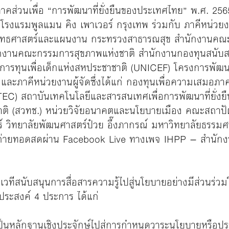
างภาคส่วนเพื่อ “การพัฒนาที่ยั่งยืนของประเทศไทย” พ.ศ. 25
งแรมพูลแมน คิง เพาเวอร์ กรุงเทพ ร่วมกับ ภาคีหน่วยง
งยุทธศาสตร์และแผนงาน กระทรวงสาธารณสุข สำนักงานคณะ
ักงานคณะกรรมการสุขภาพแห่งชาติ สำนักงานกองทุนสนับสน
การทุนเพื่อเด็กแห่งสหประชาชาติ (UNICEF) โครงการพัฒ
ะภาคีหน่วยงานผู้จัดซึ่งได้แก่ กองทุนเพื่อความเสมอภา
EC) สถาบันเทคโนโลยีและสารสนเทศเพื่อการพัฒนาที่ยั่งย
าติ (สวทช.) หน่วยวิจัยอนาคตและนโยบายเมือง คณะสถาป
วิทยาลัยพัฒนศาสตร์ป๋วย อึ๊งภากรณ์ มหาวิทยาลัยธรรมศ
้ถ่ายทอดสดผ่าน Facebook Live ทางเพจ IHPP – สำนัก
็นเวทีสนับสนุนการสื่อสารความรู้ไปสู่นโยบายอย่างมีส่วนร่ว
ประสงค์ 4 ประการ ได้แก่
ี่เป็นหลักฐานเชิงประจักษ์ไปสู่การกําหนดวาระนโยบายหรือปร