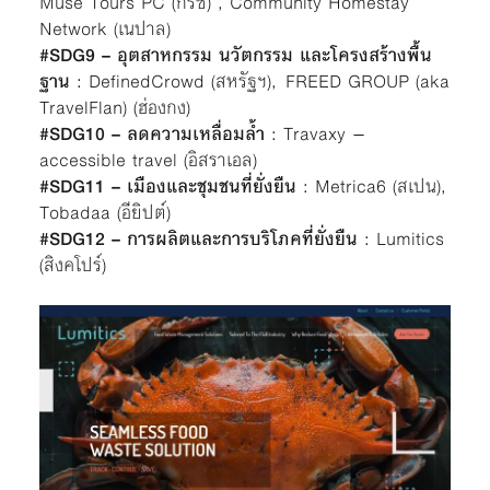
Muse Tours PC (กรีซ) , Community Homestay
Network (เนปาล)
#SDG9 – อุตสาหกรรม นวัตกรรม และโครงสร้างพื้น
ฐาน
: DefinedCrowd (สหรัฐฯ), FREED GROUP (aka
TravelFlan) (ฮ่องกง)
#SDG10 – ลดความเหลื่อมล้ำ
: Travaxy –
accessible travel (อิสราเอล)
#SDG11 – เมืองและชุมชนที่ยั่งยืน
: Metrica6 (สเปน),
Tobadaa (อียิปต์)
#SDG12 – การผลิตและการบริโภคที่ยั่งยืน
: Lumitics
(สิงคโปร์)