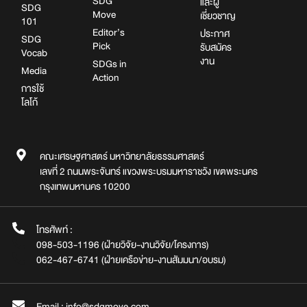
SDG
และผู้
SDG
Move
เชี่ยวชาญ
101
Editor’s
ประกาศ
SDG
Pick
รับสมัคร
Vocab
งาน
SDGs in
Media
Action
การใช้
โลโก้
คณะเศรษฐศาสตร์ มหาวิทยาลัยธรรมศาสตร์
เลขที่ 2 ถนนพระจันทร์ แขวงพระบรมมหาราชวัง เขตพระนคร
กรุงเทพมหานคร 10200
โทรศัพท์ :
098-503-1196 (ฝ่ายวิจัย-งานวิจัย/โครงการ)
062-467-6741 (ฝ่ายเครือข่าย-งานสัมมนา/อบรม)
Email : info@sdgmove.com