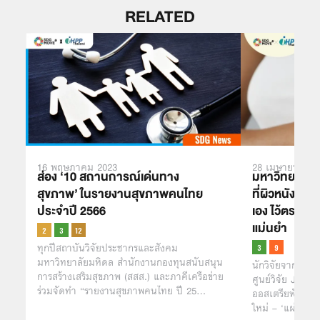
RELATED
16 พฤษภาคม 2023
28 เมษายน 202
ส่อง ‘10 สถานการณ์เด่นทาง
มหาวิทยาลัย
สุขภาพ’ ในรายงานสุขภาพคนไทย
ที่ผิวหนังแบ
ประจำปี 2566
เอง ไว้ตรวจเช
แม่นยำ
ทุกปีสถาบันวิจัยประชากรและสังคม
มหาวิทยาลัยมหิดล สำนักงานกองทุนสนับสนุน
นักวิจัยจากมหาว
การสร้างเสริมสุขภาพ (สสส.) และภาคีเครือข่าย
ศูนย์วิจัย J
ร่วมจัดทำ “รายงานสุขภาพคนไทย ปี 25…
ออสเตรียพัฒนาอ
ใหม่ – ‘แผ่นแปะ