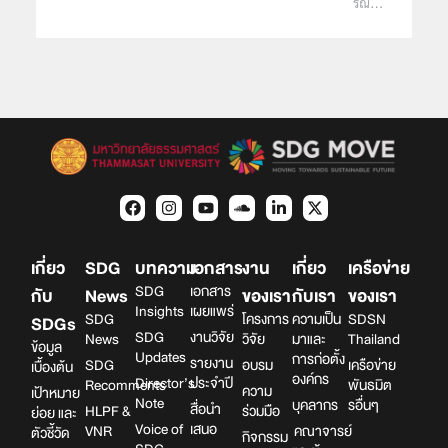
รณ…
เกี่ยว
SDG
บทความ
เอกสาร
งาน
เกี่ยว
เครือข่าย
SDG
เอกสาร
กับ
News
ของเรา
กับเรา
ของเรา
Insights
เผยแพร่
SDG
โครงการ
ความเป็น
SDSN
SDGs
SDG
งานวิจัย
News
วิจัย
มาและ
Thailand
ข้อมูล
Updates
การก่อตั้ง
รายงาน
SDG
อบรม
เครือข่าย
เบื้องต้น
องค์กร
Director’s
ประจำปี
Recomments
พันธมิต
ความ
เป้าหมาย
Note
บุคลากร
รอื่นๆ
สื่อนำ
HLPF &
ร่วมมือ
ย่อย และ
Voice of
เสนอ
VNR
คณาจารย์
ตัวชี้วัด
กิจกรรม