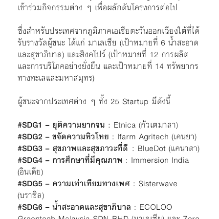
เข้าร่วมกิจกรรมต่าง ๆ เพื่อผลักดันโครงการต่อไป
ซึ่งสำหรับประเทศจากภูมิภาคเอเชียตะวันออกเฉียงใต้ที่ได้
รับรางวัลผู้ชนะ ได้แก่ มาเลเซีย (เป้าหมายที่ 6 น้ำสะอาด
และสุขาภิบาล) และสิงคโปร์ (เป้าหมายที่ 12 การผลิต
และการบริโภคอย่างยั่งยืน และเป้าหมายที่ 14 ทรัพยากร
ทางทะเลและมหาสมุทร)
ผู้ชนะจากประเทศต่าง ๆ ทั้ง 25 Startup มีดังนี้
#SDG1 – ยุติความยากจน
: Etnica (กัวเตมาลา)
#SDG2 – ขจัดความหิวโหย
: Ifarm Agritech (เคนยา)
#SDG3 – สุขภาพและสุขภาวะที่ดี
: BlueDot (แคนาดา)
#SDG4 – การศึกษาที่มีคุณภาพ
: Immersion India
(อินเดีย)
#SDG5 – ความเท่าเทียมทางเพศ
: Sisterwave
(บราซิล)
#SDG6 – น้ำสะอาดและสุขาภิบาล
: ECOLOO
Greentech Malaysia SDN BHD (มาเลเซีย) และ Zero