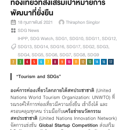
ท่องเที่ยวที่ส่งเสริมเป้าหมายการ
พัฒนาที่ยั่งยืน
18 กุมภาพันธ์ 2021
Thiraphon Singlor
SDG News
IHPP
,
SDG Watch
,
SDG1
,
SDG10
,
SDG11
,
SDG12
,
SDG13
,
SDG14
,
SDG16
,
SDG17
,
SDG2
,
SDG3
,
SDG4
,
SDG5
,
SDG6
,
SDG7
,
SDG8
,
SDG9
“Tourism and SDGs”
องค์การท่องเที่ยวโลกภายใต้สหประชาชาติ
(United
Nations World Tourism Organization: UNWTO) ที่
รณรงค์ให้การท่องเที่ยวมีความยั่งยืน เข้าถึงได้ และ
ครอบคลุมทุกคน ร่วมมือกับ
เครือข่ายนวัตกรรม
สหประชาชาติ
(United Nations Innovation Network)
จัดการแข่งขัน
Global Startup Competition
ส่งเสริม