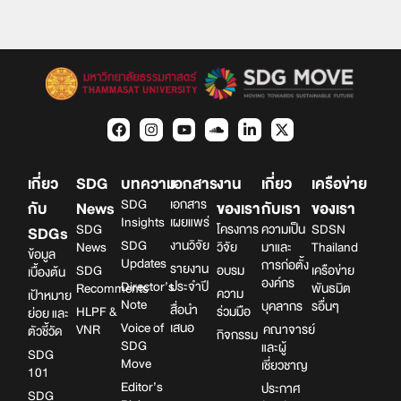
เกี่ยว
SDG
บทความ
เอกสาร
งาน
เกี่ยว
เครือข่าย
SDG
เอกสาร
กับ
News
ของเรา
กับเรา
ของเรา
Insights
เผยแพร่
SDG
โครงการ
ความเป็น
SDSN
SDGs
SDG
งานวิจัย
News
วิจัย
มาและ
Thailand
ข้อมูล
Updates
การก่อตั้ง
รายงาน
SDG
อบรม
เครือข่าย
เบื้องต้น
องค์กร
Director’s
ประจำปี
Recomments
พันธมิต
ความ
เป้าหมาย
Note
บุคลากร
รอื่นๆ
สื่อนำ
HLPF &
ร่วมมือ
ย่อย และ
Voice of
เสนอ
VNR
คณาจารย์
ตัวชี้วัด
กิจกรรม
SDG
และผู้
SDG
Move
เชี่ยวชาญ
101
Editor’s
ประกาศ
SDG