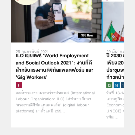
25 กุมภาพันธ์ 2021
29 มีนาคม 2024
ILO เผยแพร่ ‘World Employment
ปี 2030 ยุโรป
and Social Outlook 2021’ : งานที่ดี
เพียง 20 เป้
สำหรับแรงงานดิจิทัลแพลตฟอร์ม และ
ประชุมระดับภ
‘Gig Workers’
ก้าวหน้าการ
องค์การแรงงานระหว่างประเทศ (International
วันที่ 13-14 มี
Labour Organization: ILO) ได้ทำการศึกษา
เศรษฐกิจแห่งสห
‘แรงงานดิจิทัลแพลตฟอร์ม’ (digital labour
Economic Comm
platforms) มาตั้งแต่ปี 255…
UNECE) จัดการป
รพัฒ…