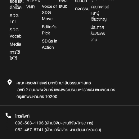
HLPF &
ร่วมมือ
ย่อย และ
Voice of
เสนอ
VNR
คณาจารย์
ตัวชี้วัด
กิจกรรม
SDG
และผู้
SDG
Move
เชี่ยวชาญ
101
Editor’s
ประกาศ
SDG
Pick
รับสมัคร
Vocab
งาน
SDGs in
Media
Action
การใช้
โลโก้
คณะเศรษฐศาสตร์ มหาวิทยาลัยธรรมศาสตร์
เลขที่ 2 ถนนพระจันทร์ แขวงพระบรมมหาราชวัง เขตพระนคร
กรุงเทพมหานคร 10200
โทรศัพท์ :
098-503-1196 (ฝ่ายวิจัย-งานวิจัย/โครงการ)
062-467-6741 (ฝ่ายเครือข่าย-งานสัมมนา/อบรม)