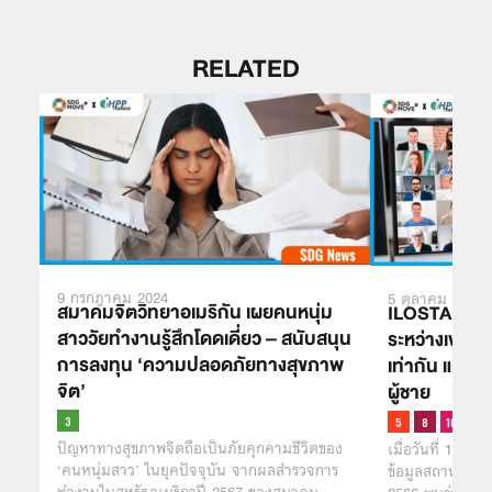
RELATED
9 กรกฎาคม 2024
5 ตุลาคม 2023
สมาคมจิตวิทยาอเมริกัน เผยคนหนุ่ม
ILOSTAT เผยป
สาววัยทำงานรู้สึกโดดเดี่ยว – สนับสนุน
ระหว่างเพศยั
การลงทุน ‘ความปลอดภัยทางสุขภาพ
เท่ากัน แต่ผู้
จิต’
ผู้ชาย
ปัญหาทางสุขภาพจิตถือเป็นภัยคุกคามชีวิตของ
เมื่อวันที่ 18 
‘คนหนุ่มสาว’ ในยุคปัจจุบัน จากผลสำรวจการ
ข้อมูลสถานการณ์