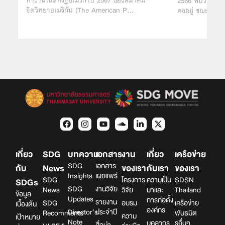
ทำงานในสหรัฐอเมริกาปี 2567 ของสมาคม
2566 พบว่าแม้จะ
จิตวิทยาอเมริกัน (The American P…
คงอยู่ ขณะที่ใ
เกี่ยว
SDG
บทความ
เอกสาร
งาน
เกี่ยว
เครือข่าย
SDG
เอกสาร
กับ
News
ของเรา
กับเรา
ของเรา
Insights
เผยแพร่
SDG
โครงการ
ความเป็น
SDSN
SDGs
SDG
งานวิจัย
News
วิจัย
มาและ
Thailand
ข้อมูล
Updates
การก่อตั้ง
รายงาน
SDG
อบรม
เครือข่าย
เบื้องต้น
องค์กร
Director’s
ประจำปี
Recomments
พันธมิต
ความ
เป้าหมาย
Note
บุคลากร
รอื่นๆ
สื่อนำ